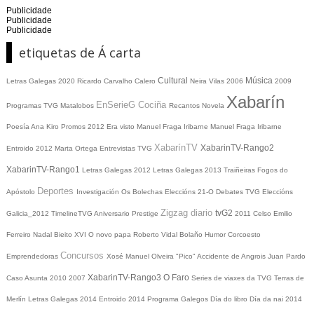
Publicidade
Publicidade
Publicidade
etiquetas de Á carta
Cultural
Música
Letras Galegas 2020
Ricardo Carvalho Calero
Neira Vilas
2006
2009
Xabarín
EnSerieG
Cociña
Programas TVG
Matalobos
Recantos
Novela
Poesía
Ana Kiro
Promos
2012
Era visto
Manuel Fraga Iribarne
Manuel Fraga Iribarne
XabarínTV
XabarinTV-Rango2
Entroido 2012
Marta Ortega
Entrevistas TVG
XabarinTV-Rango1
Letras Galegas 2012
Letras Galegas
2013
Traiñeiras
Fogos do
Deportes
Apóstolo
Investigación
Os Bolechas
Eleccións 21-O
Debates TVG
Eleccións
Zigzag diario
tvG2
Galicia_2012
TimelineTVG
Aniversario Prestige
2011
Celso Emilio
Ferreiro
Nadal
Bieito XVI
O novo papa
Roberto Vidal Bolaño
Humor
Corcoesto
Concursos
Emprendedoras
Xosé Manuel Olveira "Pico"
Accidente de Angrois
Juan Pardo
XabarinTV-Rango3
O Faro
Caso Asunta
2010
2007
Series de viaxes da TVG
Terras de
Merlín
Letras Galegas 2014
Entroido 2014
Programa Galegos
Día do libro
Día da nai
2014