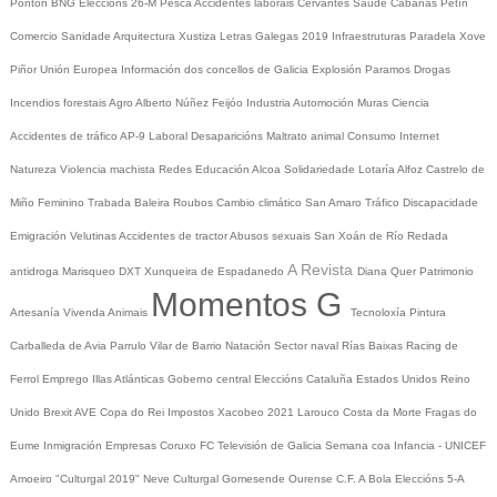
Pontón
BNG
Eleccións 26-M
Pesca
Accidentes laborais
Cervantes
Saúde
Cabanas
Petín
Comercio
Sanidade
Arquitectura
Xustiza
Letras Galegas 2019
Infraestruturas
Paradela
Xove
Piñor
Unión Europea
Información dos concellos de Galicia
Explosión Paramos
Drogas
Incendios forestais
Agro
Alberto Núñez Feijóo
Industria
Automoción
Muras
Ciencia
Accidentes de tráfico
AP-9
Laboral
Desaparicións
Maltrato animal
Consumo
Internet
Natureza
Violencia machista
Redes
Educación
Alcoa
Solidariedade
Lotaría
Alfoz
Castrelo de
Miño
Feminino
Trabada
Baleira
Roubos
Cambio climático
San Amaro
Tráfico
Discapacidade
Emigración
Velutinas
Accidentes de tractor
Abusos sexuais
San Xoán de Río
Redada
A Revista
antidroga
Marisqueo
DXT
Xunqueira de Espadanedo
Diana Quer
Patrimonio
Momentos G
Artesanía
Vivenda
Animais
Tecnoloxía
Pintura
Carballeda de Avia
Parrulo
Vilar de Barrio
Natación
Sector naval
Rías Baixas
Racing de
Ferrol
Emprego
Illas Atlánticas
Goberno central
Eleccións
Cataluña
Estados Unidos
Reino
Unido
Brexit
AVE
Copa do Rei
Impostos
Xacobeo 2021
Larouco
Costa da Morte
Fragas do
Eume
Inmigración
Empresas
Coruxo FC
Televisión de Galicia
Semana coa Infancia - UNICEF
Amoeiro
"Culturgal 2019"
Neve
Culturgal
Gomesende
Ourense C.F.
A Bola
Eleccións 5-A