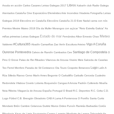
Libros
Axuda en acción
Carlos Casares
Letras Galegas 2017
Xabarín club
Radio Galega
Atentados Cataluña
Cine
Exposicións
Efemérides
Arte
Incendios
Viradeira
Fotografía
Letras
Galegas 2018
Eleccións en Cataluña
Eleccións Cataluña 21-D
Este Nadal canta con nós
Premios Mestre Mateo 2018
Día da Muller
Morangos con açúcar
"Reto Estrella Galicia"
As
Meteo
Estado do mar
miñas primeiras Letras Galegas
Fernández Albor
Ernesto Chao
#Cultura365
Vigo
A Coruña
Valderrei
Abadín
Camariñas
Zas
Verín
Escultura
Arteixo
Ourense
Pontevedra
Santiago de Compostela
Calvos de Randín
Cambados
Cee
O
Pino
O Grove
Palas de Rei
Ribadeo
Vilanova de Arousa
Viveiro
Meis
Salceda de Caselas
Lugo
Teo
Ferrol
Monfero
Parada de Sil
Coristanco
Oia
Touro
Cospeito
Betanzos
Lalín
A
Rúa
Silleda
Rianxo
Cervo
Marín
Ames
Begonte
O Carballiño
Carballo
Cerceda
Cualedro
Redondela
Vilaboa
Covelo
Lobeira
Boqueixón
Cangas
A Arnoia
Padrón
Culleredo
Moaña
Noia
Ribeira
Vilagarcía de Arousa
España
Portugal
O Brasil
R.C. Deportivo
R.C. Celta
C.D.
Lugo
Fútbol
C.B. Breogán
Obradoiro CAB
A Lama
A Pontenova
O Porriño
Sarria
Curtis
Mondariz
Brión
Cambre
Celanova
Guitiriz
Muros
Ordes
Punxín
Ramirás
Barbadás
Coirós
Ribadavia
Xinzo de Limia
Soutomaior
Campo Lameiro
Monforte de Lemos
Taboadela
As