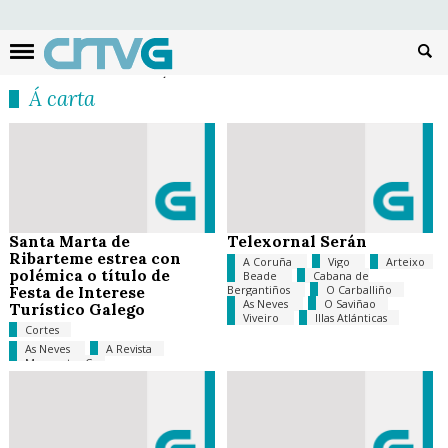
Busc
Á carta
Santa Marta de
Telexornal Serán
Ribarteme estrea con
A Coruña
Vigo
Arteixo
polémica o título de
Beade
Cabana de
Festa de Interese
Bergantiños
O Carballiño
As Neves
O Saviñao
Turístico Galego
Viveiro
Illas Atlánticas
Cortes
As Neves
A Revista
Momentos G