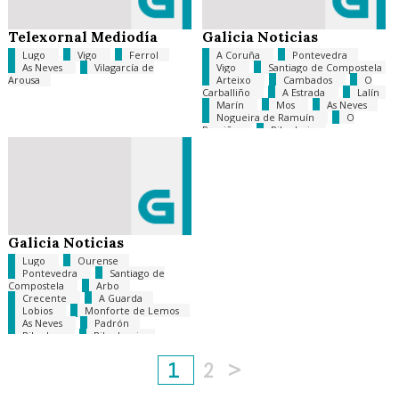
Telexornal Mediodía
Galicia Noticias
Lugo
Vigo
Ferrol
A Coruña
Pontevedra
As Neves
Vilagarcía de
Vigo
Santiago de Compostela
Arousa
Arteixo
Cambados
O
Carballiño
A Estrada
Lalín
Marín
Mos
As Neves
Nogueira de Ramuín
O
Porriño
Ribadavia
Sanxenxo
Triacastela
O
Vicedo
Vimianzo
Galicia Noticias
Lugo
Ourense
Pontevedra
Santiago de
Compostela
Arbo
Crecente
A Guarda
Lobios
Monforte de Lemos
As Neves
Padrón
Ribadeo
Ribadumia
Salvaterra de Miño
Tui
España
Portugal
1
2
>