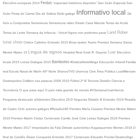
Festas
Eleccións europeas 2014
"especiais históricos deportes"
San Xoán
Especial San
Informativo local
Xoán
Festa do Carme
Día de Galicia
Derbi galego
De
Asís a Compostela
Serramoura
Serramoura video
Eirado
Casa Manola
Terras de Acolá
Land Rober
Terras do Leste
Semana da Infancia - Unicef
Agora non podemos parar
tunai show
Códice Calixtino
Entroido 2015
Boas tardes
Teatro
Premios
Semana Santa
Lingua de signos
Luar
Mestre Mateo 15
Hospital Real
Xosé R. Gayoso
Eleccións
Bamboleo
locais 2015
Letras Galegas 2015
#GaliciaNoiteMeiga
Educación Infantil
Familia
real
Escola Naval de Marín
40º Norte
30anosTVG
Urxencia Cero
Área Pública
LuarMilenario
Gastropodos
Collidos nas patacas
2008
2010
Fútbol 2ª B
Terceira División
Ciencia e
Tecnoloxía
O que pasa aquí
O país máis grande do mundo
#VSemanaCoaInfancia
Programa destacado
aGdetodos
Eleccións 20-D
Segunda División B
Entroido 2016
Rosalía
de Castro
Ciclo autores galegos
#Rosalía180
Premios María Casares
Premios Mestre Mateo
2016
Premios Martín Códax
Centenario Camilo José Cela
Letras Galegas 2016
Premios
Mestre Mateo 2017
Irmandades da Fala
Debate autonómico
Augasquentes
Womex 2016
O
final do Camiño
Álvaro Cunqueiro
Entroido 2017
Centenario Eduardo Pondal
DestinoStgo