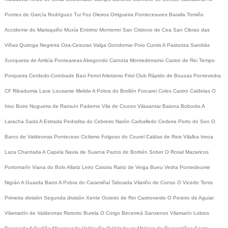
Pontes de García Rodríguez
Tui
Foz
Oleiros
Ortigueira
Pontecesures
Baralla
Tomiño
Accidente do Marisquiño
Muxía
Entrimo
Monterrei
San Cristovo de Cea
San Cibrao das
Viñas
Quiroga
Negreira
Oza-Cesuras
Valga
Gondomar
Poio
Cuntis
A Pastoriza
Sandiás
Xunqueira de Ambía
Ponteareas
Abegondo
Carnota
Montederramo
Castro de Rei
Tempo
Porqueira
Cerdedo-Cotobade
Baxi Ferrol
Atletismo
Friol
Club Rápido de Bouzas
Pontevedra
CF
Ribadumia
Laxe
Lousame
Melide
A Pobra do Brollón
Forcarei
Coles
Castro Caldelas
O
Irixo
Boiro
Nogueira de Ramuín
Paderne
Vila de Cruces
Vilasantar
Baiona
Boborás
A
Laracha
Sada
A Estrada
Pedrafita do Cebreiro
Narón
Carballedo
Cedeira
Porto do Son
O
Barco de Valdeorras
Ponteceso
Ciclismo
Folgoso do Courel
Caldas de Reis
Vilalba
Irixoa
Laza
Chantada
A Capela
Navia de Suarna
Pazos de Borbén
Sober
O Rosal
Mazaricos
Portomarín
Viana do Bolo
Allariz
Leiro
Catoira
Rairiz de Veiga
Bueu
Vedra
Pontedeume
Nigrán
A Guarda
Barro
A Pobra do Caramiñal
Taboada
Vilariño de Conso
O Vicedo
Tenis
Primeira división
Segunda división
Xente
Outeiro de Rei
Castroverde
O Pereiro de Aguiar
Vilamartín de Valdeorras
Riotorto
Burela
O Corgo
Becerreá
Sanxenxo
Vilamarín
Lobios