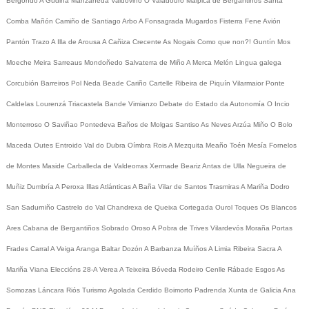
Bergondo
A Gudiña
Manzaneda
Valdoviño
O Valadouro
Malpica de Bergantiños
Santa
Comba
Mañón
Camiño de Santiago
Arbo
A Fonsagrada
Mugardos
Fisterra
Fene
Avión
Pantón
Trazo
A Illa de Arousa
A Cañiza
Crecente
As Nogais
Como que non?!
Guntín
Mos
Moeche
Meira
Sarreaus
Mondoñedo
Salvaterra de Miño
A Merca
Melón
Lingua galega
Corcubión
Barreiros
Pol
Neda
Beade
Cariño
Cartelle
Ribeira de Piquín
Vilarmaior
Ponte
Caldelas
Lourenzá
Triacastela
Bande
Vimianzo
Debate do Estado da Autonomía
O Incio
Monterroso
O Saviñao
Pontedeva
Baños de Molgas
Santiso
As Neves
Arzúa
Miño
O Bolo
Maceda
Outes
Entroido
Val do Dubra
Oímbra
Rois
A Mezquita
Meaño
Toén
Mesía
Fornelos
de Montes
Maside
Carballeda de Valdeorras
Xermade
Beariz
Antas de Ulla
Negueira de
Muñiz
Dumbría
A Peroxa
Illas Atlánticas
A Baña
Vilar de Santos
Trasmiras
A Mariña
Dodro
San Sadurniño
Castrelo do Val
Chandrexa de Queixa
Cortegada
Ourol
Toques
Os Blancos
Ares
Cabana de Bergantiños
Sobrado
Oroso
A Pobra de Trives
Vilardevós
Moraña
Portas
Frades
Carral
A Veiga
Aranga
Baltar
Dozón
A Barbanza
Muíños
A Limia
Ribeira Sacra
A
Mariña
Viana
Eleccións 28-A
Verea
A Teixeira
Bóveda
Rodeiro
Cenlle
Rábade
Esgos
As
Somozas
Láncara
Riós
Turismo
Agolada
Cerdido
Boimorto
Padrenda
Xunta de Galicia
Ana