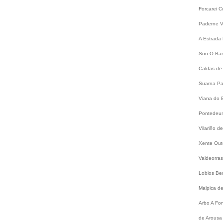
Forcarei
C
Paderne
V
A Estrada
Son
O Bar
Caldas de
Suarna
Pa
Viana do 
Pontede
Vilariño 
Xente
Out
Valdeorra
Lobios
Be
Malpica d
Arbo
A Fo
de Arousa