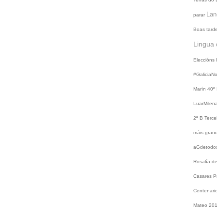
Lan
parar
Boas tard
Lingua 
Eleccións
#GaliciaN
Marín
40º
LuarMilen
2ª B
Terce
máis gra
aGdetodo
Rosalía d
Casares
P
Centenari
Mateo 20