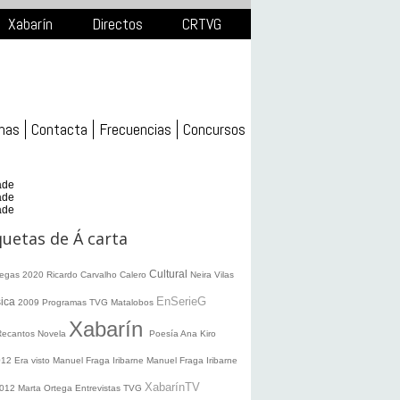
Xabarín
Directos
CRTVG
mas
Contacta
Frecuencias
Concursos
ade
ade
ade
quetas de Á carta
Cultural
legas 2020
Ricardo Carvalho Calero
Neira Vilas
EnSerieG
ica
2009
Programas TVG
Matalobos
Xabarín
Recantos
Novela
Poesía
Ana Kiro
012
Era visto
Manuel Fraga Iribarne
Manuel Fraga Iribarne
XabarínTV
2012
Marta Ortega
Entrevistas TVG