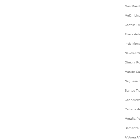
Mos
Moec
Melón
Lin
Cartelle
Ri
Triacastel
Incio
Mont
Neves
Arz
Oímbra
Ro
Maside
Ca
Negueira 
Santos
Tr
Chandrex
Cabana de
Moraña
Po
Barbanza
A
Verea
A 