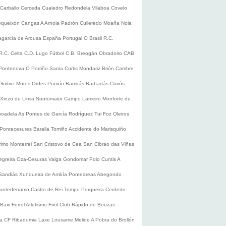
Carballo
Cerceda
Cualedro
Redondela
Vilaboa
Covelo
oqueixón
Cangas
A Arnoia
Padrón
Culleredo
Moaña
Noia
lagarcía de Arousa
España
Portugal
O Brasil
R.C.
R.C. Celta
C.D. Lugo
Fútbol
C.B. Breogán
Obradoiro CAB
Pontenova
O Porriño
Sarria
Curtis
Mondariz
Brión
Cambre
Guitiriz
Muros
Ordes
Punxín
Ramirás
Barbadás
Coirós
Xinzo de Limia
Soutomaior
Campo Lameiro
Monforte de
boadela
As Pontes de García Rodríguez
Tui
Foz
Oleiros
Pontecesures
Baralla
Tomiño
Accidente do Marisquiño
rimo
Monterrei
San Cristovo de Cea
San Cibrao das Viñas
egreira
Oza-Cesuras
Valga
Gondomar
Poio
Cuntis
A
Sandiás
Xunqueira de Ambía
Ponteareas
Abegondo
ontederramo
Castro de Rei
Tempo
Porqueira
Cerdedo-
Baxi Ferrol
Atletismo
Friol
Club Rápido de Bouzas
ra CF
Ribadumia
Laxe
Lousame
Melide
A Pobra do Brollón