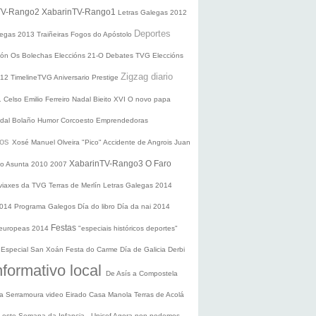
TV-Rango2
XabarinTV-Rango1
Letras Galegas 2012
Deportes
legas
2013
Traiñeiras
Fogos do Apóstolo
ción
Os Bolechas
Eleccións 21-O
Debates TVG
Eleccións
Zigzag diario
012
TimelineTVG
Aniversario Prestige
1
Celso Emilio Ferreiro
Nadal
Bieito XVI
O novo papa
idal Bolaño
Humor
Corcoesto
Emprendedoras
sos
Xosé Manuel Olveira "Pico"
Accidente de Angrois
Juan
XabarinTV-Rango3
O Faro
o Asunta
2010
2007
 viaxes da TVG
Terras de Merlín
Letras Galegas 2014
2014
Programa Galegos
Día do libro
Día da nai
2014
Festas
 europeas 2014
"especiais históricos deportes"
n
Especial San Xoán
Festa do Carme
Día de Galicia
Derbi
nformativo local
De Asís a Compostela
ra
Serramoura video
Eirado
Casa Manola
Terras de Acolá
 Leste
Semana da Infancia - Unicef
Agora non podemos