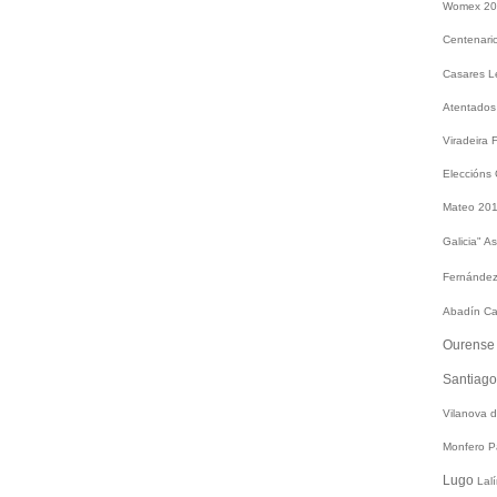
Womex 2
Centenari
Casares
L
Atentados
Viradeira
Eleccións
Mateo 20
Galicia"
As
Fernández
Abadín
Ca
Ourens
Santiag
Vilanova 
Monfero
P
Lugo
Lal