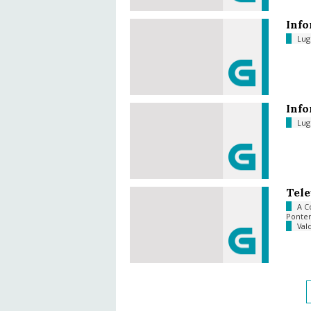
Info
Lu
Info
Lu
Tele
A C
Ponte
Val