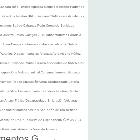
Láncara
Riós
Turismo
Agolada
Cerdido
Boimorto
Padrenda
Galicia
Ana Pontón
BNG
Eleccións 26-M
Pesca
Accidentes
ervantes
Saúde
Cabanas
Petín
Comercio
Sanidade
ura
Xustiza
Letras Galegas 2019
Infraestruturas
Paradela
r
Unión Europea
Información dos concellos de Galicia
 Paramos
Drogas
Incendios forestais
Agro
Alberto Núñez
ustria
Automoción
Muras
Ciencia
Accidentes de tráfico
AP-9
saparicións
Maltrato animal
Consumo
Internet
Natureza
 machista
Redes
Educación
Alcoa
Solidariedade
Lotaría
relo de Miño
Feminino
Trabada
Baleira
Roubos
Cambio
an Amaro
Tráfico
Discapacidade
Emigración
Velutinas
 de tractor
Abusos sexuais
San Xoán de Río
Redada
A Revista
Marisqueo
DXT
Xunqueira de Espadanedo
er
Patrimonio
Artesanía
Vivenda
Animais
mentos G