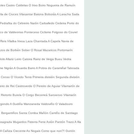
oles
Castro Caldelas
O Irixo
Boiro
Nogueira de Ramuín
ila de Cruces
Vilasantar
Baiona
Boborás
A Laracha
Sada
Pedrafita do Cebreiro
Narón
Carballedo
Cedeira
Porto do
co de Valdeorras
Ponteceso
Ciclismo
Folgoso do Courel
 Reis
Vilalba
Irixoa
Laza
Chantada
A Capela
Navia de
zos de Borbén
Sober
O Rosal
Mazaricos
Portomarín
Bolo
Allariz
Leiro
Catoira
Rairiz de Veiga
Bueu
Vedra
ume
Nigrán
A Guarda
Barro
A Pobra do Caramiñal
Taboada
de Conso
O Vicedo
Tenis
Primeira división
Segunda división
eiro de Rei
Castroverde
O Pereiro de Aguiar
Vilamartín de
s
Riotorto
Burela
O Corgo
Becerreá
Sanxenxo
Vilamarín
rgondo
A Gudiña
Manzaneda
Valdoviño
O Valadouro
e Bergantiños
Santa Comba
Mañón
Camiño de Santiago
nsagrada
Mugardos
Fisterra
Fene
Avión
Pantón
Trazo
A Illa
A Cañiza
Crecente
As Nogais
Como que non?!
Guntín