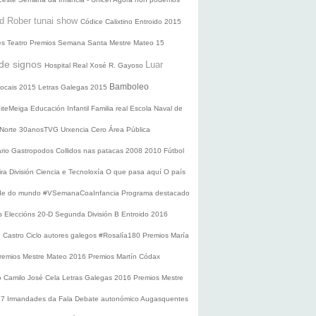
d Rober tunai show
Códice Calixtino
Entroido 2015
es
Teatro
Premios
Semana Santa
Mestre Mateo 15
de signos
Luar
Hospital Real
Xosé R. Gayoso
Bamboleo
 locais 2015
Letras Galegas 2015
oiteMeiga
Educación Infantil
Familia real
Escola Naval de
 Norte
30anosTVG
Urxencia Cero
Área Pública
ario
Gastropodos
Collidos nas patacas
2008
2010
Fútbol
ira División
Ciencia e Tecnoloxía
O que pasa aquí
O país
nde do mundo
#VSemanaCoaInfancia
Programa destacado
s
Eleccións 20-D
Segunda División B
Entroido 2016
e Castro
Ciclo autores galegos
#Rosalía180
Premios María
remios Mestre Mateo 2016
Premios Martín Códax
o Camilo José Cela
Letras Galegas 2016
Premios Mestre
17
Irmandades da Fala
Debate autonómico
Augasquentes