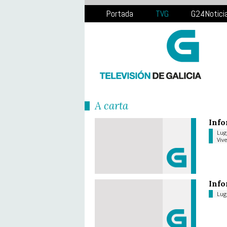
Portada
TVG
G24Notici
Á carta
Info
Lu
Viv
Info
Lu