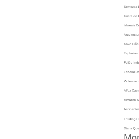
Somozas
Xunta de 
laborais
C
Arquitect
Xove
Piño
Explosión
Feijóo
Ind
Laboral
De
Violencia
Alfoz
Cast
climático
S
Accidentes
antidroga
Diana Qu
Mo