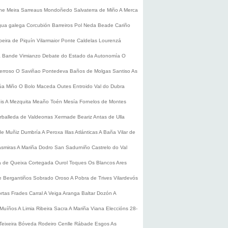
he
Meira
Sarreaus
Mondoñedo
Salvaterra de Miño
A Merca
gua galega
Corcubión
Barreiros
Pol
Neda
Beade
Cariño
beira de Piquín
Vilarmaior
Ponte Caldelas
Lourenzá
a
Bande
Vimianzo
Debate do Estado da Autonomía
O
erroso
O Saviñao
Pontedeva
Baños de Molgas
Santiso
As
úa
Miño
O Bolo
Maceda
Outes
Entroido
Val do Dubra
is
A Mezquita
Meaño
Toén
Mesía
Fornelos de Montes
rballeda de Valdeorras
Xermade
Beariz
Antas de Ulla
de Muñiz
Dumbría
A Peroxa
Illas Atlánticas
A Baña
Vilar de
asmiras
A Mariña
Dodro
San Sadurniño
Castrelo do Val
a de Queixa
Cortegada
Ourol
Toques
Os Blancos
Ares
 Bergantiños
Sobrado
Oroso
A Pobra de Trives
Vilardevós
rtas
Frades
Carral
A Veiga
Aranga
Baltar
Dozón
A
Muíños
A Limia
Ribeira Sacra
A Mariña
Viana
Eleccións 28-
Teixeira
Bóveda
Rodeiro
Cenlle
Rábade
Esgos
As