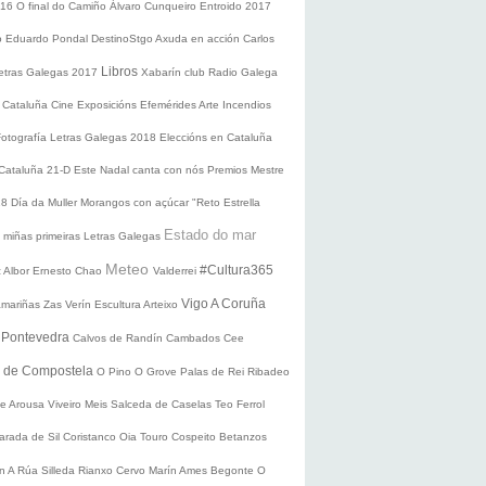
016
O final do Camiño
Álvaro Cunqueiro
Entroido 2017
o Eduardo Pondal
DestinoStgo
Axuda en acción
Carlos
Libros
etras Galegas 2017
Xabarín club
Radio Galega
 Cataluña
Cine
Exposicións
Efemérides
Arte
Incendios
Fotografía
Letras Galegas 2018
Eleccións en Cataluña
 Cataluña 21-D
Este Nadal canta con nós
Premios Mestre
18
Día da Muller
Morangos con açúcar
"Reto Estrella
Estado do mar
 miñas primeiras Letras Galegas
Meteo
#Cultura365
 Albor
Ernesto Chao
Valderrei
Vigo
A Coruña
mariñas
Zas
Verín
Escultura
Arteixo
e
Pontevedra
Calvos de Randín
Cambados
Cee
o de Compostela
O Pino
O Grove
Palas de Rei
Ribadeo
de Arousa
Viveiro
Meis
Salceda de Caselas
Teo
Ferrol
arada de Sil
Coristanco
Oia
Touro
Cospeito
Betanzos
ín
A Rúa
Silleda
Rianxo
Cervo
Marín
Ames
Begonte
O