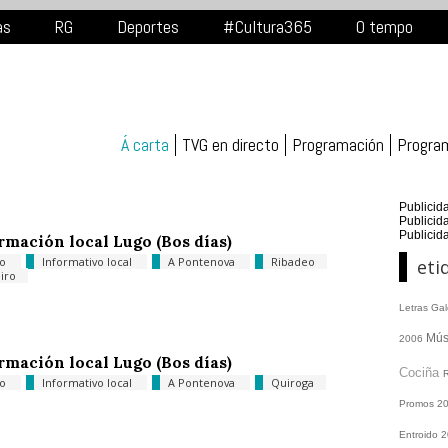
as
RG
Deportes
#Cultura365
O tempo
Á carta
TVG en directo
Programación
Progra
Publicid
Publicid
Publicid
rmación local Lugo (Bos días)
go
Informativo local
A Pontenova
Ribadeo
eti
eiro
Letras Ga
Mús
2006
rmación local Lugo (Bos días)
Cociña
go
Informativo local
A Pontenova
Quiroga
Promos
2
Entroido 