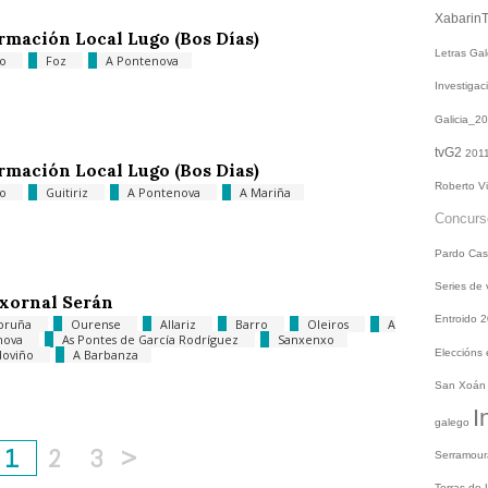
Xabarin
rmación Local Lugo (Bos Días)
Letras Ga
go
Foz
A Pontenova
Investiga
Galicia_2
tvG2
201
rmación Local Lugo (Bos Dias)
Roberto V
go
Guitiriz
A Pontenova
A Mariña
Concur
Pardo
Cas
Series de
xornal Serán
Entroido 
oruña
Ourense
Allariz
Barro
Oleiros
A
nova
As Pontes de García Rodríguez
Sanxenxo
doviño
A Barbanza
Eleccións
San Xoá
I
galego
1
2
3
>
Serramou
Terras do