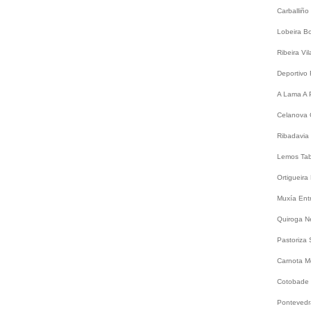
Carballiño
Lobeira
B
Ribeira
Vi
Deportivo
A Lama
A 
Celanova
Ribadavia
Lemos
Ta
Ortigueira
Muxía
Ent
Quiroga
N
Pastoriza
Carnota
M
Cotobade
Ponteved