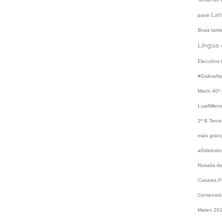
Lan
parar
Boas tard
Lingua 
Eleccións
#GaliciaN
Marín
40º
LuarMilen
2ª B
Terce
máis gra
aGdetodo
Rosalía d
Casares
P
Centenari
Mateo 20