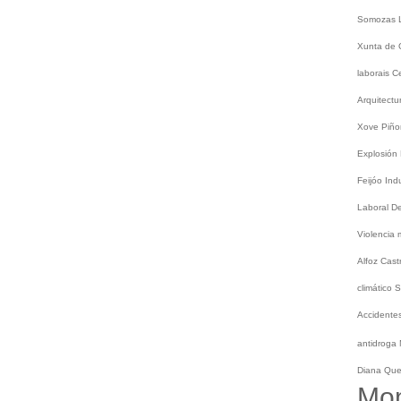
Somozas
Xunta de 
laborais
C
Arquitect
Xove
Piño
Explosión
Feijóo
Ind
Laboral
De
Violencia
Alfoz
Cast
climático
S
Accidentes
antidroga
Diana Qu
Mo