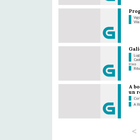
Prog
Vig
Vil
Gali
Lu
Cas
Irixo
Ri
A bo
un r
Cor
A I
<