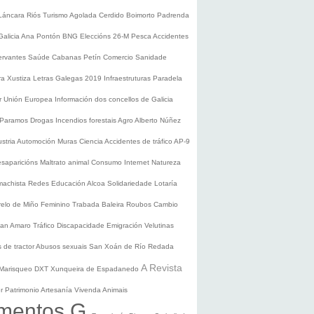
Láncara
Riós
Turismo
Agolada
Cerdido
Boimorto
Padrenda
Galicia
Ana Pontón
BNG
Eleccións 26-M
Pesca
Accidentes
ervantes
Saúde
Cabanas
Petín
Comercio
Sanidade
ura
Xustiza
Letras Galegas 2019
Infraestruturas
Paradela
r
Unión Europea
Información dos concellos de Galicia
 Paramos
Drogas
Incendios forestais
Agro
Alberto Núñez
ustria
Automoción
Muras
Ciencia
Accidentes de tráfico
AP-9
saparicións
Maltrato animal
Consumo
Internet
Natureza
 machista
Redes
Educación
Alcoa
Solidariedade
Lotaría
relo de Miño
Feminino
Trabada
Baleira
Roubos
Cambio
an Amaro
Tráfico
Discapacidade
Emigración
Velutinas
 de tractor
Abusos sexuais
San Xoán de Río
Redada
A Revista
Marisqueo
DXT
Xunqueira de Espadanedo
er
Patrimonio
Artesanía
Vivenda
Animais
mentos G