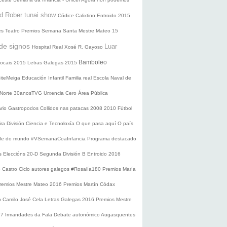
d Rober tunai show
Códice Calixtino
Entroido 2015
es
Teatro
Premios
Semana Santa
Mestre Mateo 15
de signos
Luar
Hospital Real
Xosé R. Gayoso
Bamboleo
 locais 2015
Letras Galegas 2015
oiteMeiga
Educación Infantil
Familia real
Escola Naval de
 Norte
30anosTVG
Urxencia Cero
Área Pública
ario
Gastropodos
Collidos nas patacas
2008
2010
Fútbol
ira División
Ciencia e Tecnoloxía
O que pasa aquí
O país
nde do mundo
#VSemanaCoaInfancia
Programa destacado
s
Eleccións 20-D
Segunda División B
Entroido 2016
e Castro
Ciclo autores galegos
#Rosalía180
Premios María
remios Mestre Mateo 2016
Premios Martín Códax
o Camilo José Cela
Letras Galegas 2016
Premios Mestre
17
Irmandades da Fala
Debate autonómico
Augasquentes