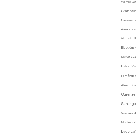
Womex 2
Centenari
Casares
L
Atentados
Viradeira
Eleccións
Mateo 20
Galicia"
As
Fernández
Abadín
Ca
Ourens
Santiag
Vilanova 
Monfero
P
Lugo
Lal