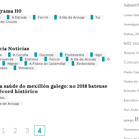
Xabarin
rama 110
Letras Ga
o
A Estrada
Ferrol
A Illa de Arousa
Tui
a de Cruces
Investiga
Galicia_2
tvG2
201
cia Noticias
Roberto V
go
A Coruña
Ourense
Pontevedra
Vigo
troverde
Entrimo
Ferrol
A Illa de Arousa
O
Concur
Nigrán
A Pobra do Caramiñal
Redondela
badeo
Vimianzo
Pardo
Cas
Series de
a saúde do mexillón galego: no 2018 bateuse
écord histórico
Entroido 
tes
Eleccións
lla de Arousa
San Xoá
I
galego
1
2
3
4
Serramou
Terras do