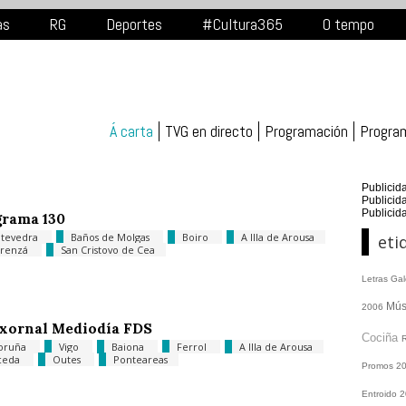
as
RG
Deportes
#Cultura365
O tempo
Á carta
TVG en directo
Programación
Progra
Publicid
Publicid
Publicid
rama 130
tevedra
Baños de Molgas
Boiro
A Illa de Arousa
eti
urenzá
San Cristovo de Cea
Letras Ga
Mús
2006
xornal Mediodía FDS
Cociña
oruña
Vigo
Baiona
Ferrol
A Illa de Arousa
ceda
Outes
Ponteareas
Promos
2
Entroido 