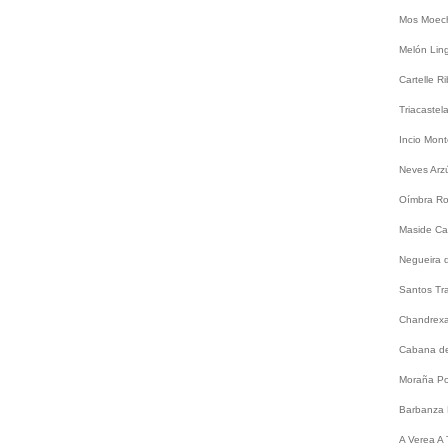
Mos
Moec
Melón
Lin
Cartelle
Ri
Triacastel
Incio
Mont
Neves
Arz
Oímbra
Ro
Maside
Ca
Negueira 
Santos
Tr
Chandrex
Cabana de
Moraña
Po
Barbanza
A
Verea
A 