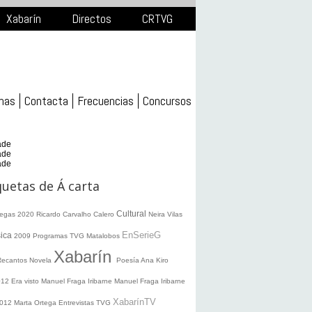
Xabarín
Directos
CRTVG
mas
Contacta
Frecuencias
Concursos
ade
ade
ade
quetas de Á carta
Cultural
legas 2020
Ricardo Carvalho Calero
Neira Vilas
EnSerieG
ica
2009
Programas TVG
Matalobos
Xabarín
Recantos
Novela
Poesía
Ana Kiro
012
Era visto
Manuel Fraga Iribarne
Manuel Fraga Iribarne
XabarínTV
2012
Marta Ortega
Entrevistas TVG