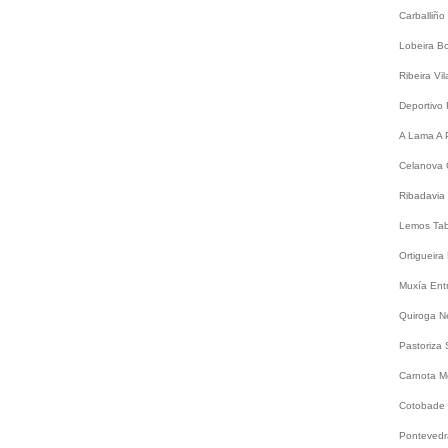
Carballiño
Lobeira
B
Ribeira
Vi
Deportivo
A Lama
A 
Celanova
Ribadavia
Lemos
Ta
Ortigueira
Muxía
Ent
Quiroga
N
Pastoriza
Carnota
M
Cotobade
Ponteved