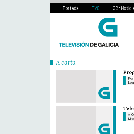
Portada
TVG
G24Notici
Á carta
Prog
Pon
Lo
Tele
A C
Ma