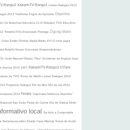
TV-Rango2
XabarinTV-Rango1
Letras Galegas 2012
Deportes
legas
2013
Traiñeiras
Fogos do Apóstolo
ción
Os Bolechas
Eleccións 21-O
Debates TVG
Eleccións
Zigzag diario
012
TimelineTVG
Aniversario Prestige
1
Celso Emilio Ferreiro
Nadal
Bieito XVI
O novo papa
idal Bolaño
Humor
Corcoesto
Emprendedoras
sos
Xosé Manuel Olveira "Pico"
Accidente de Angrois
Juan
XabarinTV-Rango3
O Faro
o Asunta
2010
2007
 viaxes da TVG
Terras de Merlín
Letras Galegas 2014
2014
Programa Galegos
Día do libro
Día da nai
2014
Festas
 europeas 2014
"especiais históricos deportes"
n
Especial San Xoán
Festa do Carme
Día de Galicia
Derbi
nformativo local
De Asís a Compostela
ra
Serramoura video
Eirado
Casa Manola
Terras de Acolá
 Leste
Semana da Infancia - Unicef
Agora non podemos