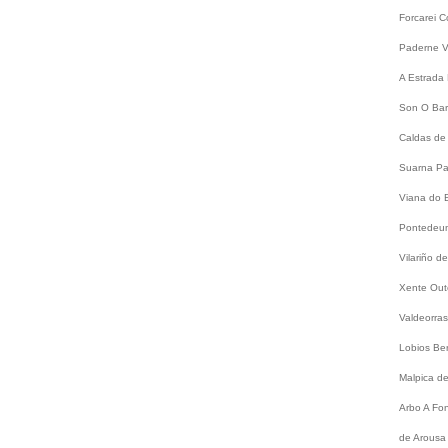
Forcarei
C
Paderne
V
A Estrada
Son
O Bar
Caldas de
Suarna
Pa
Viana do 
Pontede
Vilariño 
Xente
Out
Valdeorra
Lobios
Be
Malpica d
Arbo
A Fo
de Arousa