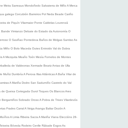
he
Meira
Sarreaus
Mondoñedo
Salvaterra de Miño
A Merca
gua galega
Corcubión
Barreiros
Pol
Neda
Beade
Cariño
beira de Piquín
Vilarmaior
Ponte Caldelas
Lourenzá
a
Bande
Vimianzo
Debate do Estado da Autonomía
O
erroso
O Saviñao
Pontedeva
Baños de Molgas
Santiso
As
úa
Miño
O Bolo
Maceda
Outes
Entroido
Val do Dubra
is
A Mezquita
Meaño
Toén
Mesía
Fornelos de Montes
rballeda de Valdeorras
Xermade
Beariz
Antas de Ulla
de Muñiz
Dumbría
A Peroxa
Illas Atlánticas
A Baña
Vilar de
asmiras
A Mariña
Dodro
San Sadurniño
Castrelo do Val
a de Queixa
Cortegada
Ourol
Toques
Os Blancos
Ares
 Bergantiños
Sobrado
Oroso
A Pobra de Trives
Vilardevós
rtas
Frades
Carral
A Veiga
Aranga
Baltar
Dozón
A
Muíños
A Limia
Ribeira Sacra
A Mariña
Viana
Eleccións 28-
Teixeira
Bóveda
Rodeiro
Cenlle
Rábade
Esgos
As