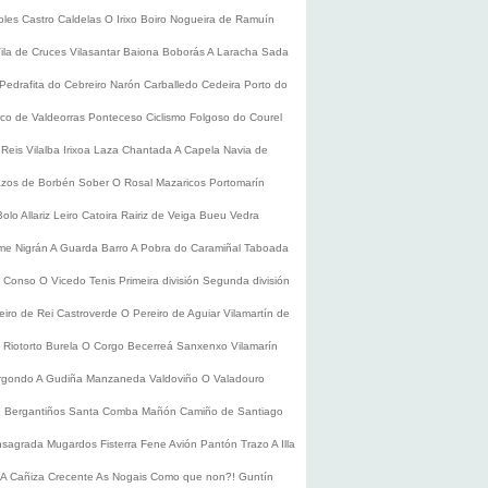
oles
Castro Caldelas
O Irixo
Boiro
Nogueira de Ramuín
ila de Cruces
Vilasantar
Baiona
Boborás
A Laracha
Sada
Pedrafita do Cebreiro
Narón
Carballedo
Cedeira
Porto do
co de Valdeorras
Ponteceso
Ciclismo
Folgoso do Courel
 Reis
Vilalba
Irixoa
Laza
Chantada
A Capela
Navia de
zos de Borbén
Sober
O Rosal
Mazaricos
Portomarín
Bolo
Allariz
Leiro
Catoira
Rairiz de Veiga
Bueu
Vedra
ume
Nigrán
A Guarda
Barro
A Pobra do Caramiñal
Taboada
de Conso
O Vicedo
Tenis
Primeira división
Segunda división
eiro de Rei
Castroverde
O Pereiro de Aguiar
Vilamartín de
s
Riotorto
Burela
O Corgo
Becerreá
Sanxenxo
Vilamarín
rgondo
A Gudiña
Manzaneda
Valdoviño
O Valadouro
e Bergantiños
Santa Comba
Mañón
Camiño de Santiago
nsagrada
Mugardos
Fisterra
Fene
Avión
Pantón
Trazo
A Illa
A Cañiza
Crecente
As Nogais
Como que non?!
Guntín