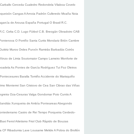
Carballo
Cerceda
Cualedro
Redondela
Vilaboa
Covelo
oqueixón
Cangas
A Arnoia
Padrón
Culleredo
Moaña
Noia
lagarcía de Arousa
España
Portugal
O Brasil
R.C.
R.C. Celta
C.D. Lugo
Fútbol
C.B. Breogán
Obradoiro CAB
Pontenova
O Porriño
Sarria
Curtis
Mondariz
Brión
Cambre
Guitiriz
Muros
Ordes
Punxín
Ramirás
Barbadás
Coirós
Xinzo de Limia
Soutomaior
Campo Lameiro
Monforte de
boadela
As Pontes de García Rodríguez
Tui
Foz
Oleiros
Pontecesures
Baralla
Tomiño
Accidente do Marisquiño
rimo
Monterrei
San Cristovo de Cea
San Cibrao das Viñas
egreira
Oza-Cesuras
Valga
Gondomar
Poio
Cuntis
A
Sandiás
Xunqueira de Ambía
Ponteareas
Abegondo
ontederramo
Castro de Rei
Tempo
Porqueira
Cerdedo-
Baxi Ferrol
Atletismo
Friol
Club Rápido de Bouzas
ra CF
Ribadumia
Laxe
Lousame
Melide
A Pobra do Brollón