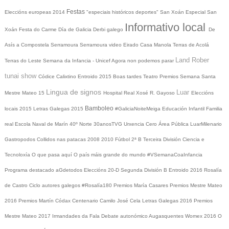
Festas
Eleccións europeas 2014
"especiais históricos deportes"
San Xoán
Especial San
Informativo local
Xoán
Festa do Carme
Día de Galicia
Derbi galego
De
Asís a Compostela
Serramoura
Serramoura video
Eirado
Casa Manola
Terras de Acolá
Land Rober
Terras do Leste
Semana da Infancia - Unicef
Agora non podemos parar
tunai show
Códice Calixtino
Entroido 2015
Boas tardes
Teatro
Premios
Semana Santa
Lingua de signos
Luar
Mestre Mateo 15
Hospital Real
Xosé R. Gayoso
Eleccións
Bamboleo
locais 2015
Letras Galegas 2015
#GaliciaNoiteMeiga
Educación Infantil
Familia
real
Escola Naval de Marín
40º Norte
30anosTVG
Urxencia Cero
Área Pública
LuarMilenario
Gastropodos
Collidos nas patacas
2008
2010
Fútbol 2ª B
Terceira División
Ciencia e
Tecnoloxía
O que pasa aquí
O país máis grande do mundo
#VSemanaCoaInfancia
Programa destacado
aGdetodos
Eleccións 20-D
Segunda División B
Entroido 2016
Rosalía
de Castro
Ciclo autores galegos
#Rosalía180
Premios María Casares
Premios Mestre Mateo
2016
Premios Martín Códax
Centenario Camilo José Cela
Letras Galegas 2016
Premios
Mestre Mateo 2017
Irmandades da Fala
Debate autonómico
Augasquentes
Womex 2016
O