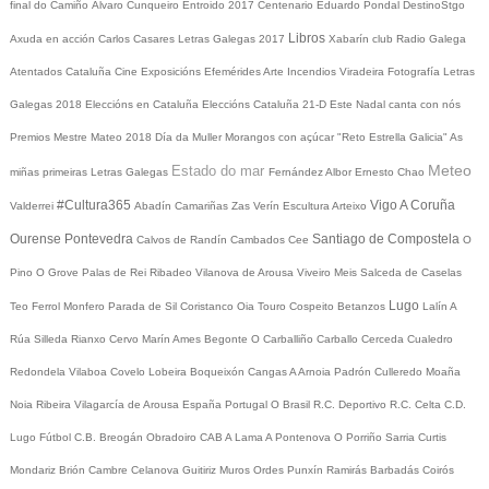
final do Camiño
Álvaro Cunqueiro
Entroido 2017
Centenario Eduardo Pondal
DestinoStgo
Libros
Axuda en acción
Carlos Casares
Letras Galegas 2017
Xabarín club
Radio Galega
Atentados Cataluña
Cine
Exposicións
Efemérides
Arte
Incendios
Viradeira
Fotografía
Letras
Galegas 2018
Eleccións en Cataluña
Eleccións Cataluña 21-D
Este Nadal canta con nós
Premios Mestre Mateo 2018
Día da Muller
Morangos con açúcar
"Reto Estrella Galicia"
As
Meteo
Estado do mar
miñas primeiras Letras Galegas
Fernández Albor
Ernesto Chao
#Cultura365
Vigo
A Coruña
Valderrei
Abadín
Camariñas
Zas
Verín
Escultura
Arteixo
Ourense
Pontevedra
Santiago de Compostela
Calvos de Randín
Cambados
Cee
O
Pino
O Grove
Palas de Rei
Ribadeo
Vilanova de Arousa
Viveiro
Meis
Salceda de Caselas
Lugo
Teo
Ferrol
Monfero
Parada de Sil
Coristanco
Oia
Touro
Cospeito
Betanzos
Lalín
A
Rúa
Silleda
Rianxo
Cervo
Marín
Ames
Begonte
O Carballiño
Carballo
Cerceda
Cualedro
Redondela
Vilaboa
Covelo
Lobeira
Boqueixón
Cangas
A Arnoia
Padrón
Culleredo
Moaña
Noia
Ribeira
Vilagarcía de Arousa
España
Portugal
O Brasil
R.C. Deportivo
R.C. Celta
C.D.
Lugo
Fútbol
C.B. Breogán
Obradoiro CAB
A Lama
A Pontenova
O Porriño
Sarria
Curtis
Mondariz
Brión
Cambre
Celanova
Guitiriz
Muros
Ordes
Punxín
Ramirás
Barbadás
Coirós