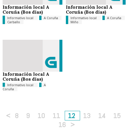
Información local A
Información local A
Coruña (Bos días)
Coruña (Bos días)
Informativo local
A Coruña
Informativo local
A Coruña
Carballo
Miño
Información local A
Coruña (Bos días)
Informativo local
A
Coruña
<
8
9
10
11
12
13
14
15
16
>