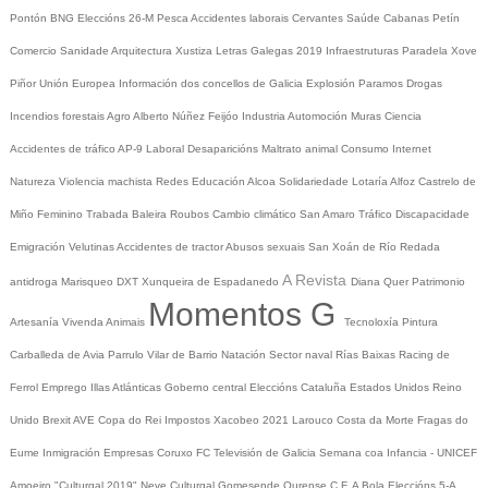
Pontón
BNG
Eleccións 26-M
Pesca
Accidentes laborais
Cervantes
Saúde
Cabanas
Petín
Comercio
Sanidade
Arquitectura
Xustiza
Letras Galegas 2019
Infraestruturas
Paradela
Xove
Piñor
Unión Europea
Información dos concellos de Galicia
Explosión Paramos
Drogas
Incendios forestais
Agro
Alberto Núñez Feijóo
Industria
Automoción
Muras
Ciencia
Accidentes de tráfico
AP-9
Laboral
Desaparicións
Maltrato animal
Consumo
Internet
Natureza
Violencia machista
Redes
Educación
Alcoa
Solidariedade
Lotaría
Alfoz
Castrelo de
Miño
Feminino
Trabada
Baleira
Roubos
Cambio climático
San Amaro
Tráfico
Discapacidade
Emigración
Velutinas
Accidentes de tractor
Abusos sexuais
San Xoán de Río
Redada
A Revista
antidroga
Marisqueo
DXT
Xunqueira de Espadanedo
Diana Quer
Patrimonio
Momentos G
Artesanía
Vivenda
Animais
Tecnoloxía
Pintura
Carballeda de Avia
Parrulo
Vilar de Barrio
Natación
Sector naval
Rías Baixas
Racing de
Ferrol
Emprego
Illas Atlánticas
Goberno central
Eleccións
Cataluña
Estados Unidos
Reino
Unido
Brexit
AVE
Copa do Rei
Impostos
Xacobeo 2021
Larouco
Costa da Morte
Fragas do
Eume
Inmigración
Empresas
Coruxo FC
Televisión de Galicia
Semana coa Infancia - UNICEF
Amoeiro
"Culturgal 2019"
Neve
Culturgal
Gomesende
Ourense C.F.
A Bola
Eleccións 5-A