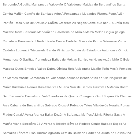
Bergondo
A Gudiña
Manzaneda
Valdoviño
O Valadouro
Malpica de Bergantiños
Santa
Comba
Mañón
Camiño de Santiago
Arbo
A Fonsagrada
Mugardos
Fisterra
Fene
Avión
Pantón
Trazo
A Illa de Arousa
A Cañiza
Crecente
As Nogais
Como que non?!
Guntín
Mos
Moeche
Meira
Sarreaus
Mondoñedo
Salvaterra de Miño
A Merca
Melón
Lingua galega
Corcubión
Barreiros
Pol
Neda
Beade
Cariño
Cartelle
Ribeira de Piquín
Vilarmaior
Ponte
Caldelas
Lourenzá
Triacastela
Bande
Vimianzo
Debate do Estado da Autonomía
O Incio
Monterroso
O Saviñao
Pontedeva
Baños de Molgas
Santiso
As Neves
Arzúa
Miño
O Bolo
Maceda
Outes
Entroido
Val do Dubra
Oímbra
Rois
A Mezquita
Meaño
Toén
Mesía
Fornelos
de Montes
Maside
Carballeda de Valdeorras
Xermade
Beariz
Antas de Ulla
Negueira de
Muñiz
Dumbría
A Peroxa
Illas Atlánticas
A Baña
Vilar de Santos
Trasmiras
A Mariña
Dodro
San Sadurniño
Castrelo do Val
Chandrexa de Queixa
Cortegada
Ourol
Toques
Os Blancos
Ares
Cabana de Bergantiños
Sobrado
Oroso
A Pobra de Trives
Vilardevós
Moraña
Portas
Frades
Carral
A Veiga
Aranga
Baltar
Dozón
A Barbanza
Muíños
A Limia
Ribeira Sacra
A
Mariña
Viana
Eleccións 28-A
Verea
A Teixeira
Bóveda
Rodeiro
Cenlle
Rábade
Esgos
As
Somozas
Láncara
Riós
Turismo
Agolada
Cerdido
Boimorto
Padrenda
Xunta de Galicia
Ana