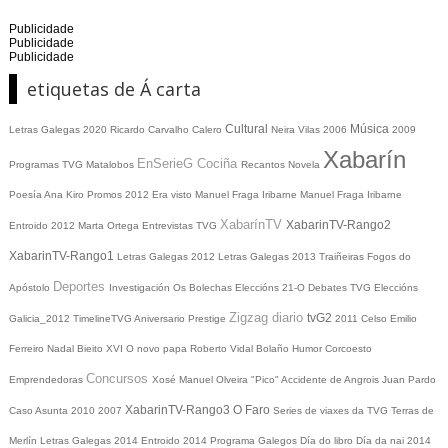
Publicidade
Publicidade
Publicidade
etiquetas de Á carta
Cultural
Música
Letras Galegas 2020
Ricardo Carvalho Calero
Neira Vilas
2006
2009
Xabarín
EnSerieG
Cociña
Programas TVG
Matalobos
Recantos
Novela
Poesía
Ana Kiro
Promos
2012
Era visto
Manuel Fraga Iribarne
Manuel Fraga Iribarne
XabarínTV
XabarinTV-Rango2
Entroido 2012
Marta Ortega
Entrevistas TVG
XabarinTV-Rango1
Letras Galegas 2012
Letras Galegas
2013
Traiñeiras
Fogos do
Deportes
Apóstolo
Investigación
Os Bolechas
Eleccións 21-O
Debates TVG
Eleccións
Zigzag diario
tvG2
Galicia_2012
TimelineTVG
Aniversario Prestige
2011
Celso Emilio
Ferreiro
Nadal
Bieito XVI
O novo papa
Roberto Vidal Bolaño
Humor
Corcoesto
Concursos
Emprendedoras
Xosé Manuel Olveira "Pico"
Accidente de Angrois
Juan Pardo
XabarinTV-Rango3
O Faro
Caso Asunta
2010
2007
Series de viaxes da TVG
Terras de
Merlín
Letras Galegas 2014
Entroido 2014
Programa Galegos
Día do libro
Día da nai
2014