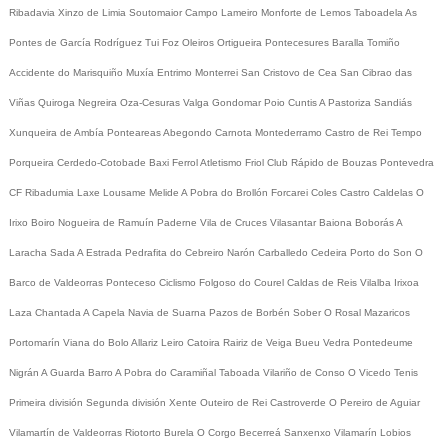
Ribadavia
Xinzo de Limia
Soutomaior
Campo Lameiro
Monforte de Lemos
Taboadela
As
Pontes de García Rodríguez
Tui
Foz
Oleiros
Ortigueira
Pontecesures
Baralla
Tomiño
Accidente do Marisquiño
Muxía
Entrimo
Monterrei
San Cristovo de Cea
San Cibrao das
Viñas
Quiroga
Negreira
Oza-Cesuras
Valga
Gondomar
Poio
Cuntis
A Pastoriza
Sandiás
Xunqueira de Ambía
Ponteareas
Abegondo
Carnota
Montederramo
Castro de Rei
Tempo
Porqueira
Cerdedo-Cotobade
Baxi Ferrol
Atletismo
Friol
Club Rápido de Bouzas
Pontevedra
CF
Ribadumia
Laxe
Lousame
Melide
A Pobra do Brollón
Forcarei
Coles
Castro Caldelas
O
Irixo
Boiro
Nogueira de Ramuín
Paderne
Vila de Cruces
Vilasantar
Baiona
Boborás
A
Laracha
Sada
A Estrada
Pedrafita do Cebreiro
Narón
Carballedo
Cedeira
Porto do Son
O
Barco de Valdeorras
Ponteceso
Ciclismo
Folgoso do Courel
Caldas de Reis
Vilalba
Irixoa
Laza
Chantada
A Capela
Navia de Suarna
Pazos de Borbén
Sober
O Rosal
Mazaricos
Portomarín
Viana do Bolo
Allariz
Leiro
Catoira
Rairiz de Veiga
Bueu
Vedra
Pontedeume
Nigrán
A Guarda
Barro
A Pobra do Caramiñal
Taboada
Vilariño de Conso
O Vicedo
Tenis
Primeira división
Segunda división
Xente
Outeiro de Rei
Castroverde
O Pereiro de Aguiar
Vilamartín de Valdeorras
Riotorto
Burela
O Corgo
Becerreá
Sanxenxo
Vilamarín
Lobios