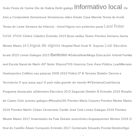
Informativo local
Xoán
Festa do Carme
Día de Galicia
Derbi galego
De
Asís a Compostela
Serramoura
Serramoura video
Eirado
Casa Manola
Terras de Acolá
Land Rober
Terras do Leste
Semana da Infancia - Unicef
Agora non podemos parar
tunai show
Códice Calixtino
Entroido 2015
Boas tardes
Teatro
Premios
Semana Santa
Lingua de signos
Luar
Mestre Mateo 15
Hospital Real
Xosé R. Gayoso
Eleccións
Bamboleo
locais 2015
Letras Galegas 2015
#GaliciaNoiteMeiga
Educación Infantil
Familia
real
Escola Naval de Marín
40º Norte
30anosTVG
Urxencia Cero
Área Pública
LuarMilenario
Gastropodos
Collidos nas patacas
2008
2010
Fútbol 2ª B
Terceira División
Ciencia e
Tecnoloxía
O que pasa aquí
O país máis grande do mundo
#VSemanaCoaInfancia
Programa destacado
aGdetodos
Eleccións 20-D
Segunda División B
Entroido 2016
Rosalía
de Castro
Ciclo autores galegos
#Rosalía180
Premios María Casares
Premios Mestre Mateo
2016
Premios Martín Códax
Centenario Camilo José Cela
Letras Galegas 2016
Premios
Mestre Mateo 2017
Irmandades da Fala
Debate autonómico
Augasquentes
Womex 2016
O
final do Camiño
Álvaro Cunqueiro
Entroido 2017
Centenario Eduardo Pondal
DestinoStgo