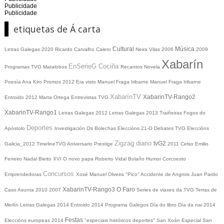
Publicidade
Publicidade
etiquetas de Á carta
Cultural
Música
Letras Galegas 2020
Ricardo Carvalho Calero
Neira Vilas
2006
2009
Xabarín
EnSerieG
Cociña
Programas TVG
Matalobos
Recantos
Novela
Poesía
Ana Kiro
Promos
2012
Era visto
Manuel Fraga Iribarne
Manuel Fraga Iribarne
XabarínTV
XabarinTV-Rango2
Entroido 2012
Marta Ortega
Entrevistas TVG
XabarinTV-Rango1
Letras Galegas 2012
Letras Galegas
2013
Traiñeiras
Fogos do
Deportes
Apóstolo
Investigación
Os Bolechas
Eleccións 21-O
Debates TVG
Eleccións
Zigzag diario
tvG2
Galicia_2012
TimelineTVG
Aniversario Prestige
2011
Celso Emilio
Ferreiro
Nadal
Bieito XVI
O novo papa
Roberto Vidal Bolaño
Humor
Corcoesto
Concursos
Emprendedoras
Xosé Manuel Olveira "Pico"
Accidente de Angrois
Juan Pardo
XabarinTV-Rango3
O Faro
Caso Asunta
2010
2007
Series de viaxes da TVG
Terras de
Merlín
Letras Galegas 2014
Entroido 2014
Programa Galegos
Día do libro
Día da nai
2014
Festas
Eleccións europeas 2014
"especiais históricos deportes"
San Xoán
Especial San