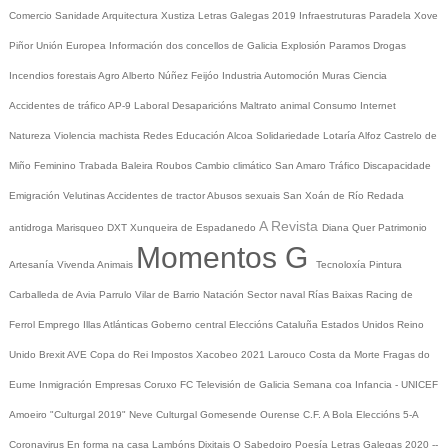
Comercio
Sanidade
Arquitectura
Xustiza
Letras Galegas 2019
Infraestruturas
Paradela
Xove
Piñor
Unión Europea
Información dos concellos de Galicia
Explosión Paramos
Drogas
Incendios forestais
Agro
Alberto Núñez Feijóo
Industria
Automoción
Muras
Ciencia
Accidentes de tráfico
AP-9
Laboral
Desaparicións
Maltrato animal
Consumo
Internet
Natureza
Violencia machista
Redes
Educación
Alcoa
Solidariedade
Lotaría
Alfoz
Castrelo de
Miño
Feminino
Trabada
Baleira
Roubos
Cambio climático
San Amaro
Tráfico
Discapacidade
Emigración
Velutinas
Accidentes de tractor
Abusos sexuais
San Xoán de Río
Redada
A Revista
antidroga
Marisqueo
DXT
Xunqueira de Espadanedo
Diana Quer
Patrimonio
Momentos G
Artesanía
Vivenda
Animais
Tecnoloxía
Pintura
Carballeda de Avia
Parrulo
Vilar de Barrio
Natación
Sector naval
Rías Baixas
Racing de
Ferrol
Emprego
Illas Atlánticas
Goberno central
Eleccións
Cataluña
Estados Unidos
Reino
Unido
Brexit
AVE
Copa do Rei
Impostos
Xacobeo 2021
Larouco
Costa da Morte
Fragas do
Eume
Inmigración
Empresas
Coruxo FC
Televisión de Galicia
Semana coa Infancia - UNICEF
Amoeiro
"Culturgal 2019"
Neve
Culturgal
Gomesende
Ourense C.F.
A Bola
Eleccións 5-A
Coronavirus
En forma na casa
Lambóns Dixitais
O Sabedoiro
Poesía Letras Galegas 2020
--