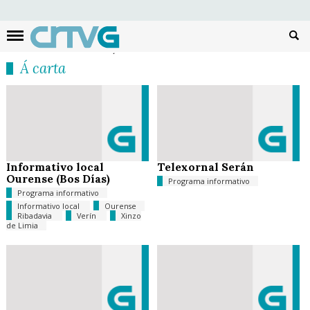
Busc
Á carta
Informativo local
Telexornal Serán
Ourense (Bos Días)
Programa informativo
Programa informativo
Informativo local
Ourense
Ribadavia
Verín
Xinzo
de Limia