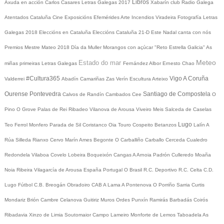
Libros
Axuda en acción
Carlos Casares
Letras Galegas 2017
Xabarín club
Radio Galega
Atentados Cataluña
Cine
Exposicións
Efemérides
Arte
Incendios
Viradeira
Fotografía
Letras
Galegas 2018
Eleccións en Cataluña
Eleccións Cataluña 21-D
Este Nadal canta con nós
Premios Mestre Mateo 2018
Día da Muller
Morangos con açúcar
"Reto Estrella Galicia"
As
Meteo
Estado do mar
miñas primeiras Letras Galegas
Fernández Albor
Ernesto Chao
#Cultura365
Vigo
A Coruña
Valderrei
Abadín
Camariñas
Zas
Verín
Escultura
Arteixo
Ourense
Pontevedra
Santiago de Compostela
Calvos de Randín
Cambados
Cee
O
Pino
O Grove
Palas de Rei
Ribadeo
Vilanova de Arousa
Viveiro
Meis
Salceda de Caselas
Lugo
Teo
Ferrol
Monfero
Parada de Sil
Coristanco
Oia
Touro
Cospeito
Betanzos
Lalín
A
Rúa
Silleda
Rianxo
Cervo
Marín
Ames
Begonte
O Carballiño
Carballo
Cerceda
Cualedro
Redondela
Vilaboa
Covelo
Lobeira
Boqueixón
Cangas
A Arnoia
Padrón
Culleredo
Moaña
Noia
Ribeira
Vilagarcía de Arousa
España
Portugal
O Brasil
R.C. Deportivo
R.C. Celta
C.D.
Lugo
Fútbol
C.B. Breogán
Obradoiro CAB
A Lama
A Pontenova
O Porriño
Sarria
Curtis
Mondariz
Brión
Cambre
Celanova
Guitiriz
Muros
Ordes
Punxín
Ramirás
Barbadás
Coirós
Ribadavia
Xinzo de Limia
Soutomaior
Campo Lameiro
Monforte de Lemos
Taboadela
As