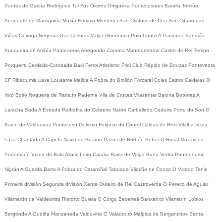
Pontes de García Rodríguez
Tui
Foz
Oleiros
Ortigueira
Pontecesures
Baralla
Tomiño
Accidente do Marisquiño
Muxía
Entrimo
Monterrei
San Cristovo de Cea
San Cibrao das
Viñas
Quiroga
Negreira
Oza-Cesuras
Valga
Gondomar
Poio
Cuntis
A Pastoriza
Sandiás
Xunqueira de Ambía
Ponteareas
Abegondo
Carnota
Montederramo
Castro de Rei
Tempo
Porqueira
Cerdedo-Cotobade
Baxi Ferrol
Atletismo
Friol
Club Rápido de Bouzas
Pontevedra
CF
Ribadumia
Laxe
Lousame
Melide
A Pobra do Brollón
Forcarei
Coles
Castro Caldelas
O
Irixo
Boiro
Nogueira de Ramuín
Paderne
Vila de Cruces
Vilasantar
Baiona
Boborás
A
Laracha
Sada
A Estrada
Pedrafita do Cebreiro
Narón
Carballedo
Cedeira
Porto do Son
O
Barco de Valdeorras
Ponteceso
Ciclismo
Folgoso do Courel
Caldas de Reis
Vilalba
Irixoa
Laza
Chantada
A Capela
Navia de Suarna
Pazos de Borbén
Sober
O Rosal
Mazaricos
Portomarín
Viana do Bolo
Allariz
Leiro
Catoira
Rairiz de Veiga
Bueu
Vedra
Pontedeume
Nigrán
A Guarda
Barro
A Pobra do Caramiñal
Taboada
Vilariño de Conso
O Vicedo
Tenis
Primeira división
Segunda división
Xente
Outeiro de Rei
Castroverde
O Pereiro de Aguiar
Vilamartín de Valdeorras
Riotorto
Burela
O Corgo
Becerreá
Sanxenxo
Vilamarín
Lobios
Bergondo
A Gudiña
Manzaneda
Valdoviño
O Valadouro
Malpica de Bergantiños
Santa