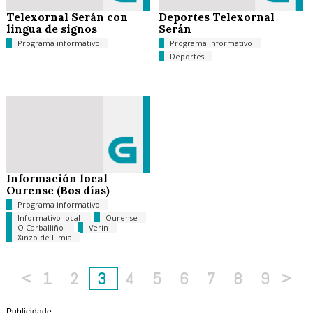
Telexornal Serán con
Deportes Telexornal
lingua de signos
Serán
Programa informativo
Programa informativo
Deportes
Información local
Ourense (Bos días)
Programa informativo
Informativo local
Ourense
O Carballiño
Verín
Xinzo de Limia
<
1
2
3
4
5
6
7
8
9
>
Publicidade