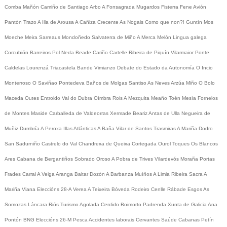
Comba
Mañón
Camiño de Santiago
Arbo
A Fonsagrada
Mugardos
Fisterra
Fene
Avión
Pantón
Trazo
A Illa de Arousa
A Cañiza
Crecente
As Nogais
Como que non?!
Guntín
Mos
Moeche
Meira
Sarreaus
Mondoñedo
Salvaterra de Miño
A Merca
Melón
Lingua galega
Corcubión
Barreiros
Pol
Neda
Beade
Cariño
Cartelle
Ribeira de Piquín
Vilarmaior
Ponte
Caldelas
Lourenzá
Triacastela
Bande
Vimianzo
Debate do Estado da Autonomía
O Incio
Monterroso
O Saviñao
Pontedeva
Baños de Molgas
Santiso
As Neves
Arzúa
Miño
O Bolo
Maceda
Outes
Entroido
Val do Dubra
Oímbra
Rois
A Mezquita
Meaño
Toén
Mesía
Fornelos
de Montes
Maside
Carballeda de Valdeorras
Xermade
Beariz
Antas de Ulla
Negueira de
Muñiz
Dumbría
A Peroxa
Illas Atlánticas
A Baña
Vilar de Santos
Trasmiras
A Mariña
Dodro
San Sadurniño
Castrelo do Val
Chandrexa de Queixa
Cortegada
Ourol
Toques
Os Blancos
Ares
Cabana de Bergantiños
Sobrado
Oroso
A Pobra de Trives
Vilardevós
Moraña
Portas
Frades
Carral
A Veiga
Aranga
Baltar
Dozón
A Barbanza
Muíños
A Limia
Ribeira Sacra
A
Mariña
Viana
Eleccións 28-A
Verea
A Teixeira
Bóveda
Rodeiro
Cenlle
Rábade
Esgos
As
Somozas
Láncara
Riós
Turismo
Agolada
Cerdido
Boimorto
Padrenda
Xunta de Galicia
Ana
Pontón
BNG
Eleccións 26-M
Pesca
Accidentes laborais
Cervantes
Saúde
Cabanas
Petín