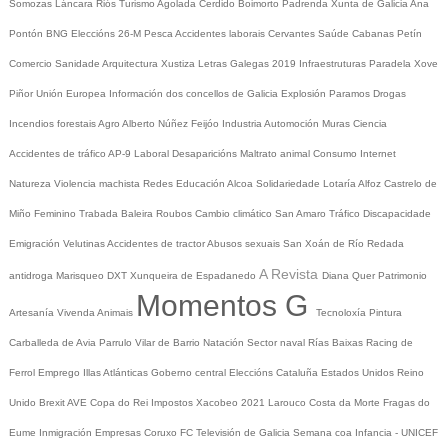
Somozas
Láncara
Riós
Turismo
Agolada
Cerdido
Boimorto
Padrenda
Xunta de Galicia
Ana
Pontón
BNG
Eleccións 26-M
Pesca
Accidentes laborais
Cervantes
Saúde
Cabanas
Petín
Comercio
Sanidade
Arquitectura
Xustiza
Letras Galegas 2019
Infraestruturas
Paradela
Xove
Piñor
Unión Europea
Información dos concellos de Galicia
Explosión Paramos
Drogas
Incendios forestais
Agro
Alberto Núñez Feijóo
Industria
Automoción
Muras
Ciencia
Accidentes de tráfico
AP-9
Laboral
Desaparicións
Maltrato animal
Consumo
Internet
Natureza
Violencia machista
Redes
Educación
Alcoa
Solidariedade
Lotaría
Alfoz
Castrelo de
Miño
Feminino
Trabada
Baleira
Roubos
Cambio climático
San Amaro
Tráfico
Discapacidade
Emigración
Velutinas
Accidentes de tractor
Abusos sexuais
San Xoán de Río
Redada
A Revista
antidroga
Marisqueo
DXT
Xunqueira de Espadanedo
Diana Quer
Patrimonio
Momentos G
Artesanía
Vivenda
Animais
Tecnoloxía
Pintura
Carballeda de Avia
Parrulo
Vilar de Barrio
Natación
Sector naval
Rías Baixas
Racing de
Ferrol
Emprego
Illas Atlánticas
Goberno central
Eleccións
Cataluña
Estados Unidos
Reino
Unido
Brexit
AVE
Copa do Rei
Impostos
Xacobeo 2021
Larouco
Costa da Morte
Fragas do
Eume
Inmigración
Empresas
Coruxo FC
Televisión de Galicia
Semana coa Infancia - UNICEF