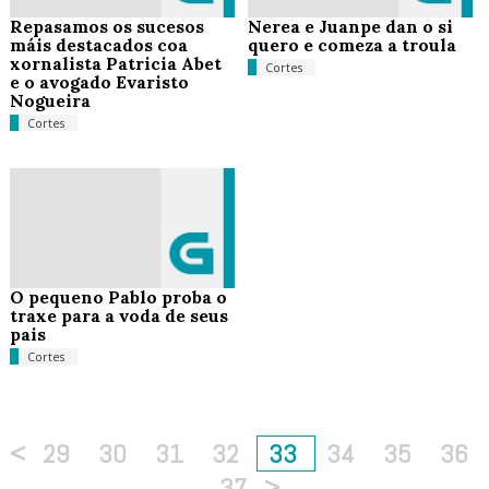
Repasamos os sucesos
Nerea e Juanpe dan o si
máis destacados coa
quero e comeza a troula
xornalista Patricia Abet
Cortes
e o avogado Evaristo
Nogueira
Cortes
O pequeno Pablo proba o
traxe para a voda de seus
pais
Cortes
<
29
30
31
32
33
34
35
36
37
>