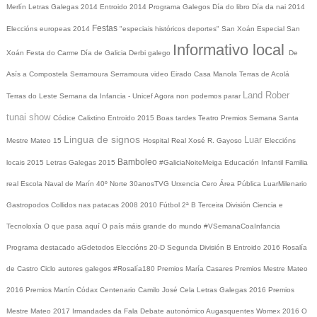
Merlín
Letras Galegas 2014
Entroido 2014
Programa Galegos
Día do libro
Día da nai
2014
Festas
Eleccións europeas 2014
"especiais históricos deportes"
San Xoán
Especial San
Informativo local
Xoán
Festa do Carme
Día de Galicia
Derbi galego
De
Asís a Compostela
Serramoura
Serramoura video
Eirado
Casa Manola
Terras de Acolá
Land Rober
Terras do Leste
Semana da Infancia - Unicef
Agora non podemos parar
tunai show
Códice Calixtino
Entroido 2015
Boas tardes
Teatro
Premios
Semana Santa
Lingua de signos
Luar
Mestre Mateo 15
Hospital Real
Xosé R. Gayoso
Eleccións
Bamboleo
locais 2015
Letras Galegas 2015
#GaliciaNoiteMeiga
Educación Infantil
Familia
real
Escola Naval de Marín
40º Norte
30anosTVG
Urxencia Cero
Área Pública
LuarMilenario
Gastropodos
Collidos nas patacas
2008
2010
Fútbol 2ª B
Terceira División
Ciencia e
Tecnoloxía
O que pasa aquí
O país máis grande do mundo
#VSemanaCoaInfancia
Programa destacado
aGdetodos
Eleccións 20-D
Segunda División B
Entroido 2016
Rosalía
de Castro
Ciclo autores galegos
#Rosalía180
Premios María Casares
Premios Mestre Mateo
2016
Premios Martín Códax
Centenario Camilo José Cela
Letras Galegas 2016
Premios
Mestre Mateo 2017
Irmandades da Fala
Debate autonómico
Augasquentes
Womex 2016
O