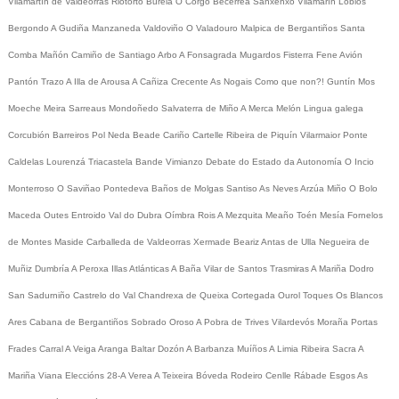
Vilamartín de Valdeorras
Riotorto
Burela
O Corgo
Becerreá
Sanxenxo
Vilamarín
Lobios
Bergondo
A Gudiña
Manzaneda
Valdoviño
O Valadouro
Malpica de Bergantiños
Santa
Comba
Mañón
Camiño de Santiago
Arbo
A Fonsagrada
Mugardos
Fisterra
Fene
Avión
Pantón
Trazo
A Illa de Arousa
A Cañiza
Crecente
As Nogais
Como que non?!
Guntín
Mos
Moeche
Meira
Sarreaus
Mondoñedo
Salvaterra de Miño
A Merca
Melón
Lingua galega
Corcubión
Barreiros
Pol
Neda
Beade
Cariño
Cartelle
Ribeira de Piquín
Vilarmaior
Ponte
Caldelas
Lourenzá
Triacastela
Bande
Vimianzo
Debate do Estado da Autonomía
O Incio
Monterroso
O Saviñao
Pontedeva
Baños de Molgas
Santiso
As Neves
Arzúa
Miño
O Bolo
Maceda
Outes
Entroido
Val do Dubra
Oímbra
Rois
A Mezquita
Meaño
Toén
Mesía
Fornelos
de Montes
Maside
Carballeda de Valdeorras
Xermade
Beariz
Antas de Ulla
Negueira de
Muñiz
Dumbría
A Peroxa
Illas Atlánticas
A Baña
Vilar de Santos
Trasmiras
A Mariña
Dodro
San Sadurniño
Castrelo do Val
Chandrexa de Queixa
Cortegada
Ourol
Toques
Os Blancos
Ares
Cabana de Bergantiños
Sobrado
Oroso
A Pobra de Trives
Vilardevós
Moraña
Portas
Frades
Carral
A Veiga
Aranga
Baltar
Dozón
A Barbanza
Muíños
A Limia
Ribeira Sacra
A
Mariña
Viana
Eleccións 28-A
Verea
A Teixeira
Bóveda
Rodeiro
Cenlle
Rábade
Esgos
As