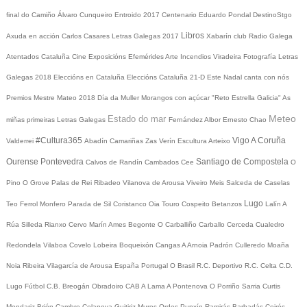
final do Camiño
Álvaro Cunqueiro
Entroido 2017
Centenario Eduardo Pondal
DestinoStgo
Libros
Axuda en acción
Carlos Casares
Letras Galegas 2017
Xabarín club
Radio Galega
Atentados Cataluña
Cine
Exposicións
Efemérides
Arte
Incendios
Viradeira
Fotografía
Letras
Galegas 2018
Eleccións en Cataluña
Eleccións Cataluña 21-D
Este Nadal canta con nós
Premios Mestre Mateo 2018
Día da Muller
Morangos con açúcar
"Reto Estrella Galicia"
As
Meteo
Estado do mar
miñas primeiras Letras Galegas
Fernández Albor
Ernesto Chao
#Cultura365
Vigo
A Coruña
Valderrei
Abadín
Camariñas
Zas
Verín
Escultura
Arteixo
Ourense
Pontevedra
Santiago de Compostela
Calvos de Randín
Cambados
Cee
O
Pino
O Grove
Palas de Rei
Ribadeo
Vilanova de Arousa
Viveiro
Meis
Salceda de Caselas
Lugo
Teo
Ferrol
Monfero
Parada de Sil
Coristanco
Oia
Touro
Cospeito
Betanzos
Lalín
A
Rúa
Silleda
Rianxo
Cervo
Marín
Ames
Begonte
O Carballiño
Carballo
Cerceda
Cualedro
Redondela
Vilaboa
Covelo
Lobeira
Boqueixón
Cangas
A Arnoia
Padrón
Culleredo
Moaña
Noia
Ribeira
Vilagarcía de Arousa
España
Portugal
O Brasil
R.C. Deportivo
R.C. Celta
C.D.
Lugo
Fútbol
C.B. Breogán
Obradoiro CAB
A Lama
A Pontenova
O Porriño
Sarria
Curtis
Mondariz
Brión
Cambre
Celanova
Guitiriz
Muros
Ordes
Punxín
Ramirás
Barbadás
Coirós