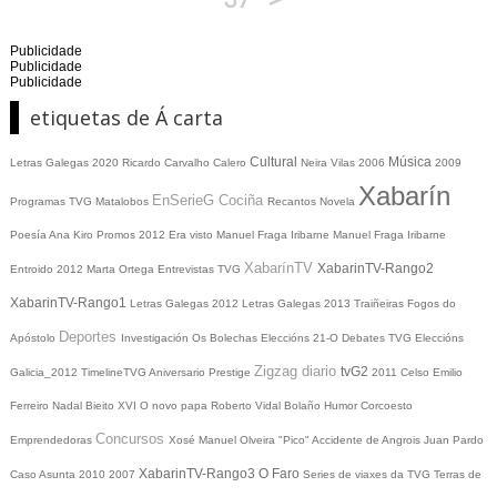
Publicidade
Publicidade
Publicidade
etiquetas de Á carta
Cultural
Música
Letras Galegas 2020
Ricardo Carvalho Calero
Neira Vilas
2006
2009
Xabarín
EnSerieG
Cociña
Programas TVG
Matalobos
Recantos
Novela
Poesía
Ana Kiro
Promos
2012
Era visto
Manuel Fraga Iribarne
Manuel Fraga Iribarne
XabarínTV
XabarinTV-Rango2
Entroido 2012
Marta Ortega
Entrevistas TVG
XabarinTV-Rango1
Letras Galegas 2012
Letras Galegas
2013
Traiñeiras
Fogos do
Deportes
Apóstolo
Investigación
Os Bolechas
Eleccións 21-O
Debates TVG
Eleccións
Zigzag diario
tvG2
Galicia_2012
TimelineTVG
Aniversario Prestige
2011
Celso Emilio
Ferreiro
Nadal
Bieito XVI
O novo papa
Roberto Vidal Bolaño
Humor
Corcoesto
Concursos
Emprendedoras
Xosé Manuel Olveira "Pico"
Accidente de Angrois
Juan Pardo
XabarinTV-Rango3
O Faro
Caso Asunta
2010
2007
Series de viaxes da TVG
Terras de