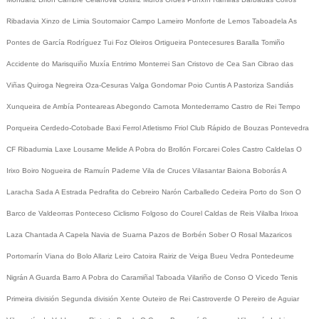
Ribadavia
Xinzo de Limia
Soutomaior
Campo Lameiro
Monforte de Lemos
Taboadela
As
Pontes de García Rodríguez
Tui
Foz
Oleiros
Ortigueira
Pontecesures
Baralla
Tomiño
Accidente do Marisquiño
Muxía
Entrimo
Monterrei
San Cristovo de Cea
San Cibrao das
Viñas
Quiroga
Negreira
Oza-Cesuras
Valga
Gondomar
Poio
Cuntis
A Pastoriza
Sandiás
Xunqueira de Ambía
Ponteareas
Abegondo
Carnota
Montederramo
Castro de Rei
Tempo
Porqueira
Cerdedo-Cotobade
Baxi Ferrol
Atletismo
Friol
Club Rápido de Bouzas
Pontevedra
CF
Ribadumia
Laxe
Lousame
Melide
A Pobra do Brollón
Forcarei
Coles
Castro Caldelas
O
Irixo
Boiro
Nogueira de Ramuín
Paderne
Vila de Cruces
Vilasantar
Baiona
Boborás
A
Laracha
Sada
A Estrada
Pedrafita do Cebreiro
Narón
Carballedo
Cedeira
Porto do Son
O
Barco de Valdeorras
Ponteceso
Ciclismo
Folgoso do Courel
Caldas de Reis
Vilalba
Irixoa
Laza
Chantada
A Capela
Navia de Suarna
Pazos de Borbén
Sober
O Rosal
Mazaricos
Portomarín
Viana do Bolo
Allariz
Leiro
Catoira
Rairiz de Veiga
Bueu
Vedra
Pontedeume
Nigrán
A Guarda
Barro
A Pobra do Caramiñal
Taboada
Vilariño de Conso
O Vicedo
Tenis
Primeira división
Segunda división
Xente
Outeiro de Rei
Castroverde
O Pereiro de Aguiar