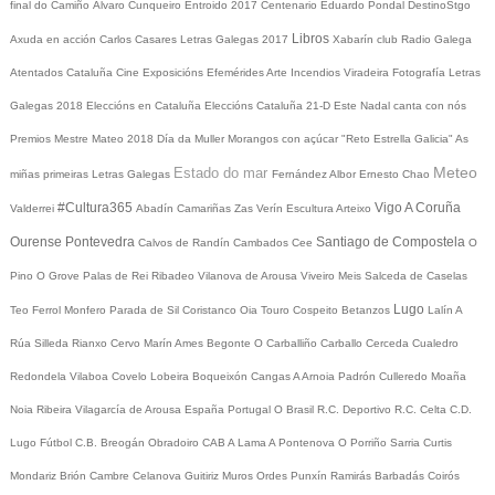
final do Camiño
Álvaro Cunqueiro
Entroido 2017
Centenario Eduardo Pondal
DestinoStgo
Libros
Axuda en acción
Carlos Casares
Letras Galegas 2017
Xabarín club
Radio Galega
Atentados Cataluña
Cine
Exposicións
Efemérides
Arte
Incendios
Viradeira
Fotografía
Letras
Galegas 2018
Eleccións en Cataluña
Eleccións Cataluña 21-D
Este Nadal canta con nós
Premios Mestre Mateo 2018
Día da Muller
Morangos con açúcar
"Reto Estrella Galicia"
As
Meteo
Estado do mar
miñas primeiras Letras Galegas
Fernández Albor
Ernesto Chao
#Cultura365
Vigo
A Coruña
Valderrei
Abadín
Camariñas
Zas
Verín
Escultura
Arteixo
Ourense
Pontevedra
Santiago de Compostela
Calvos de Randín
Cambados
Cee
O
Pino
O Grove
Palas de Rei
Ribadeo
Vilanova de Arousa
Viveiro
Meis
Salceda de Caselas
Lugo
Teo
Ferrol
Monfero
Parada de Sil
Coristanco
Oia
Touro
Cospeito
Betanzos
Lalín
A
Rúa
Silleda
Rianxo
Cervo
Marín
Ames
Begonte
O Carballiño
Carballo
Cerceda
Cualedro
Redondela
Vilaboa
Covelo
Lobeira
Boqueixón
Cangas
A Arnoia
Padrón
Culleredo
Moaña
Noia
Ribeira
Vilagarcía de Arousa
España
Portugal
O Brasil
R.C. Deportivo
R.C. Celta
C.D.
Lugo
Fútbol
C.B. Breogán
Obradoiro CAB
A Lama
A Pontenova
O Porriño
Sarria
Curtis
Mondariz
Brión
Cambre
Celanova
Guitiriz
Muros
Ordes
Punxín
Ramirás
Barbadás
Coirós