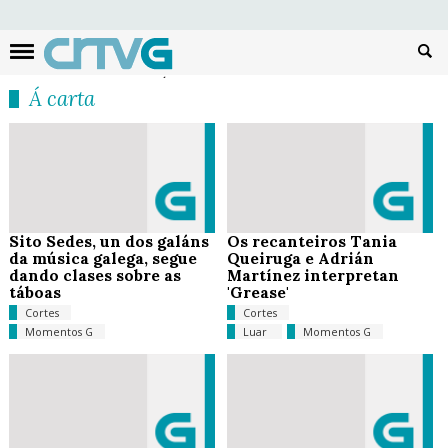
Busc
Á carta
Sito Sedes, un dos galáns
Os recanteiros Tania
da música galega, segue
Queiruga e Adrián
dando clases sobre as
Martínez interpretan
táboas
'Grease'
Cortes
Cortes
Momentos G
Luar
Momentos G