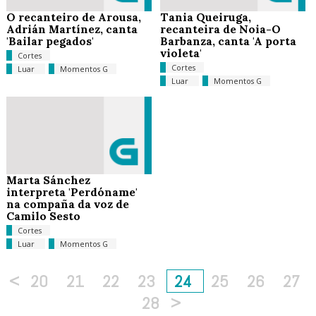
O recanteiro de Arousa,
Tania Queiruga,
Adrián Martínez, canta
recanteira de Noia-O
'Bailar pegados'
Barbanza, canta 'A porta
violeta'
Cortes
Cortes
Luar
Momentos G
Luar
Momentos G
Marta Sánchez
interpreta 'Perdóname'
na compaña da voz de
Camilo Sesto
Cortes
Luar
Momentos G
<
20
21
22
23
24
25
26
27
28
>