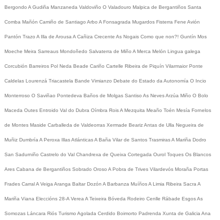
Bergondo
A Gudiña
Manzaneda
Valdoviño
O Valadouro
Malpica de Bergantiños
Santa
Comba
Mañón
Camiño de Santiago
Arbo
A Fonsagrada
Mugardos
Fisterra
Fene
Avión
Pantón
Trazo
A Illa de Arousa
A Cañiza
Crecente
As Nogais
Como que non?!
Guntín
Mos
Moeche
Meira
Sarreaus
Mondoñedo
Salvaterra de Miño
A Merca
Melón
Lingua galega
Corcubión
Barreiros
Pol
Neda
Beade
Cariño
Cartelle
Ribeira de Piquín
Vilarmaior
Ponte
Caldelas
Lourenzá
Triacastela
Bande
Vimianzo
Debate do Estado da Autonomía
O Incio
Monterroso
O Saviñao
Pontedeva
Baños de Molgas
Santiso
As Neves
Arzúa
Miño
O Bolo
Maceda
Outes
Entroido
Val do Dubra
Oímbra
Rois
A Mezquita
Meaño
Toén
Mesía
Fornelos
de Montes
Maside
Carballeda de Valdeorras
Xermade
Beariz
Antas de Ulla
Negueira de
Muñiz
Dumbría
A Peroxa
Illas Atlánticas
A Baña
Vilar de Santos
Trasmiras
A Mariña
Dodro
San Sadurniño
Castrelo do Val
Chandrexa de Queixa
Cortegada
Ourol
Toques
Os Blancos
Ares
Cabana de Bergantiños
Sobrado
Oroso
A Pobra de Trives
Vilardevós
Moraña
Portas
Frades
Carral
A Veiga
Aranga
Baltar
Dozón
A Barbanza
Muíños
A Limia
Ribeira Sacra
A
Mariña
Viana
Eleccións 28-A
Verea
A Teixeira
Bóveda
Rodeiro
Cenlle
Rábade
Esgos
As
Somozas
Láncara
Riós
Turismo
Agolada
Cerdido
Boimorto
Padrenda
Xunta de Galicia
Ana