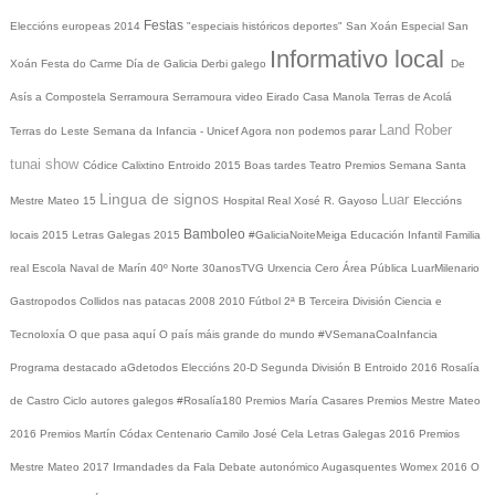
Festas
Eleccións europeas 2014
"especiais históricos deportes"
San Xoán
Especial San
Informativo local
Xoán
Festa do Carme
Día de Galicia
Derbi galego
De
Asís a Compostela
Serramoura
Serramoura video
Eirado
Casa Manola
Terras de Acolá
Land Rober
Terras do Leste
Semana da Infancia - Unicef
Agora non podemos parar
tunai show
Códice Calixtino
Entroido 2015
Boas tardes
Teatro
Premios
Semana Santa
Lingua de signos
Luar
Mestre Mateo 15
Hospital Real
Xosé R. Gayoso
Eleccións
Bamboleo
locais 2015
Letras Galegas 2015
#GaliciaNoiteMeiga
Educación Infantil
Familia
real
Escola Naval de Marín
40º Norte
30anosTVG
Urxencia Cero
Área Pública
LuarMilenario
Gastropodos
Collidos nas patacas
2008
2010
Fútbol 2ª B
Terceira División
Ciencia e
Tecnoloxía
O que pasa aquí
O país máis grande do mundo
#VSemanaCoaInfancia
Programa destacado
aGdetodos
Eleccións 20-D
Segunda División B
Entroido 2016
Rosalía
de Castro
Ciclo autores galegos
#Rosalía180
Premios María Casares
Premios Mestre Mateo
2016
Premios Martín Códax
Centenario Camilo José Cela
Letras Galegas 2016
Premios
Mestre Mateo 2017
Irmandades da Fala
Debate autonómico
Augasquentes
Womex 2016
O