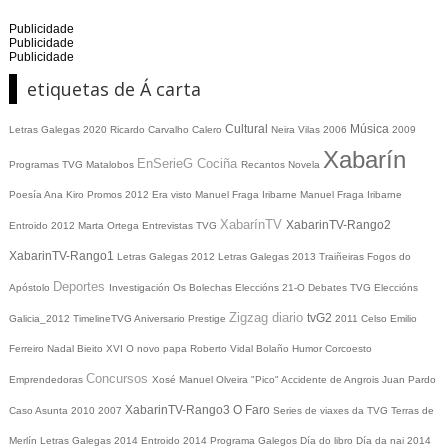
Publicidade
Publicidade
Publicidade
etiquetas de Á carta
Cultural
Música
Letras Galegas 2020
Ricardo Carvalho Calero
Neira Vilas
2006
2009
Xabarín
EnSerieG
Cociña
Programas TVG
Matalobos
Recantos
Novela
Poesía
Ana Kiro
Promos
2012
Era visto
Manuel Fraga Iribarne
Manuel Fraga Iribarne
XabarínTV
XabarinTV-Rango2
Entroido 2012
Marta Ortega
Entrevistas TVG
XabarinTV-Rango1
Letras Galegas 2012
Letras Galegas
2013
Traiñeiras
Fogos do
Deportes
Apóstolo
Investigación
Os Bolechas
Eleccións 21-O
Debates TVG
Eleccións
Zigzag diario
tvG2
Galicia_2012
TimelineTVG
Aniversario Prestige
2011
Celso Emilio
Ferreiro
Nadal
Bieito XVI
O novo papa
Roberto Vidal Bolaño
Humor
Corcoesto
Concursos
Emprendedoras
Xosé Manuel Olveira "Pico"
Accidente de Angrois
Juan Pardo
XabarinTV-Rango3
O Faro
Caso Asunta
2010
2007
Series de viaxes da TVG
Terras de
Merlín
Letras Galegas 2014
Entroido 2014
Programa Galegos
Día do libro
Día da nai
2014