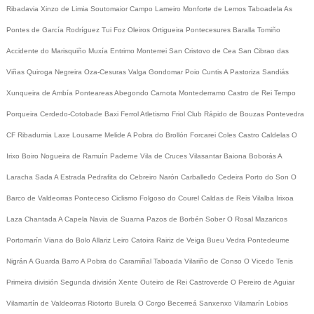
Ribadavia
Xinzo de Limia
Soutomaior
Campo Lameiro
Monforte de Lemos
Taboadela
As
Pontes de García Rodríguez
Tui
Foz
Oleiros
Ortigueira
Pontecesures
Baralla
Tomiño
Accidente do Marisquiño
Muxía
Entrimo
Monterrei
San Cristovo de Cea
San Cibrao das
Viñas
Quiroga
Negreira
Oza-Cesuras
Valga
Gondomar
Poio
Cuntis
A Pastoriza
Sandiás
Xunqueira de Ambía
Ponteareas
Abegondo
Carnota
Montederramo
Castro de Rei
Tempo
Porqueira
Cerdedo-Cotobade
Baxi Ferrol
Atletismo
Friol
Club Rápido de Bouzas
Pontevedra
CF
Ribadumia
Laxe
Lousame
Melide
A Pobra do Brollón
Forcarei
Coles
Castro Caldelas
O
Irixo
Boiro
Nogueira de Ramuín
Paderne
Vila de Cruces
Vilasantar
Baiona
Boborás
A
Laracha
Sada
A Estrada
Pedrafita do Cebreiro
Narón
Carballedo
Cedeira
Porto do Son
O
Barco de Valdeorras
Ponteceso
Ciclismo
Folgoso do Courel
Caldas de Reis
Vilalba
Irixoa
Laza
Chantada
A Capela
Navia de Suarna
Pazos de Borbén
Sober
O Rosal
Mazaricos
Portomarín
Viana do Bolo
Allariz
Leiro
Catoira
Rairiz de Veiga
Bueu
Vedra
Pontedeume
Nigrán
A Guarda
Barro
A Pobra do Caramiñal
Taboada
Vilariño de Conso
O Vicedo
Tenis
Primeira división
Segunda división
Xente
Outeiro de Rei
Castroverde
O Pereiro de Aguiar
Vilamartín de Valdeorras
Riotorto
Burela
O Corgo
Becerreá
Sanxenxo
Vilamarín
Lobios