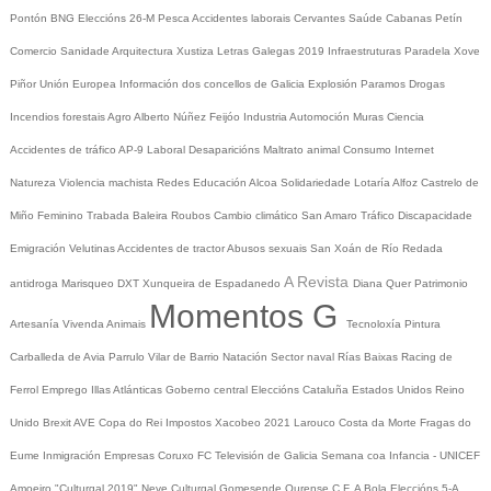
Pontón
BNG
Eleccións 26-M
Pesca
Accidentes laborais
Cervantes
Saúde
Cabanas
Petín
Comercio
Sanidade
Arquitectura
Xustiza
Letras Galegas 2019
Infraestruturas
Paradela
Xove
Piñor
Unión Europea
Información dos concellos de Galicia
Explosión Paramos
Drogas
Incendios forestais
Agro
Alberto Núñez Feijóo
Industria
Automoción
Muras
Ciencia
Accidentes de tráfico
AP-9
Laboral
Desaparicións
Maltrato animal
Consumo
Internet
Natureza
Violencia machista
Redes
Educación
Alcoa
Solidariedade
Lotaría
Alfoz
Castrelo de
Miño
Feminino
Trabada
Baleira
Roubos
Cambio climático
San Amaro
Tráfico
Discapacidade
Emigración
Velutinas
Accidentes de tractor
Abusos sexuais
San Xoán de Río
Redada
A Revista
antidroga
Marisqueo
DXT
Xunqueira de Espadanedo
Diana Quer
Patrimonio
Momentos G
Artesanía
Vivenda
Animais
Tecnoloxía
Pintura
Carballeda de Avia
Parrulo
Vilar de Barrio
Natación
Sector naval
Rías Baixas
Racing de
Ferrol
Emprego
Illas Atlánticas
Goberno central
Eleccións
Cataluña
Estados Unidos
Reino
Unido
Brexit
AVE
Copa do Rei
Impostos
Xacobeo 2021
Larouco
Costa da Morte
Fragas do
Eume
Inmigración
Empresas
Coruxo FC
Televisión de Galicia
Semana coa Infancia - UNICEF
Amoeiro
"Culturgal 2019"
Neve
Culturgal
Gomesende
Ourense C.F.
A Bola
Eleccións 5-A