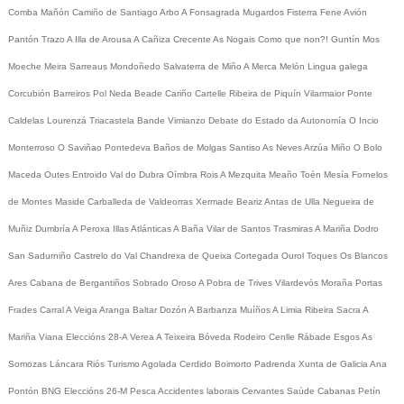
Comba
Mañón
Camiño de Santiago
Arbo
A Fonsagrada
Mugardos
Fisterra
Fene
Avión
Pantón
Trazo
A Illa de Arousa
A Cañiza
Crecente
As Nogais
Como que non?!
Guntín
Mos
Moeche
Meira
Sarreaus
Mondoñedo
Salvaterra de Miño
A Merca
Melón
Lingua galega
Corcubión
Barreiros
Pol
Neda
Beade
Cariño
Cartelle
Ribeira de Piquín
Vilarmaior
Ponte
Caldelas
Lourenzá
Triacastela
Bande
Vimianzo
Debate do Estado da Autonomía
O Incio
Monterroso
O Saviñao
Pontedeva
Baños de Molgas
Santiso
As Neves
Arzúa
Miño
O Bolo
Maceda
Outes
Entroido
Val do Dubra
Oímbra
Rois
A Mezquita
Meaño
Toén
Mesía
Fornelos
de Montes
Maside
Carballeda de Valdeorras
Xermade
Beariz
Antas de Ulla
Negueira de
Muñiz
Dumbría
A Peroxa
Illas Atlánticas
A Baña
Vilar de Santos
Trasmiras
A Mariña
Dodro
San Sadurniño
Castrelo do Val
Chandrexa de Queixa
Cortegada
Ourol
Toques
Os Blancos
Ares
Cabana de Bergantiños
Sobrado
Oroso
A Pobra de Trives
Vilardevós
Moraña
Portas
Frades
Carral
A Veiga
Aranga
Baltar
Dozón
A Barbanza
Muíños
A Limia
Ribeira Sacra
A
Mariña
Viana
Eleccións 28-A
Verea
A Teixeira
Bóveda
Rodeiro
Cenlle
Rábade
Esgos
As
Somozas
Láncara
Riós
Turismo
Agolada
Cerdido
Boimorto
Padrenda
Xunta de Galicia
Ana
Pontón
BNG
Eleccións 26-M
Pesca
Accidentes laborais
Cervantes
Saúde
Cabanas
Petín