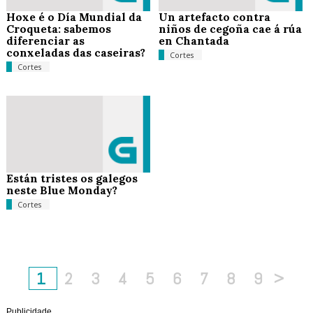
Hoxe é o Día Mundial da
Un artefacto contra
Croqueta: sabemos
niños de cegoña cae á rúa
diferenciar as
en Chantada
conxeladas das caseiras?
Cortes
Cortes
Están tristes os galegos
neste Blue Monday?
Cortes
1
2
3
4
5
6
7
8
9
>
Publicidade