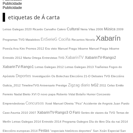
Publicidade
Publicidade
etiquetas de Á carta
Cultural
Música
Letras Galegas 2020
Ricardo Carvalho Calero
Neira Vilas
2006
2009
Xabarín
EnSerieG
Cociña
Programas TVG
Matalobos
Recantos
Novela
Poesía
Ana Kiro
Promos
2012
Era visto
Manuel Fraga Iribarne
Manuel Fraga Iribarne
XabarínTV
XabarinTV-Rango2
Entroido 2012
Marta Ortega
Entrevistas TVG
XabarinTV-Rango1
Letras Galegas 2012
Letras Galegas
2013
Traiñeiras
Fogos do
Deportes
Apóstolo
Investigación
Os Bolechas
Eleccións 21-O
Debates TVG
Eleccións
Zigzag diario
tvG2
Galicia_2012
TimelineTVG
Aniversario Prestige
2011
Celso Emilio
Ferreiro
Nadal
Bieito XVI
O novo papa
Roberto Vidal Bolaño
Humor
Corcoesto
Concursos
Emprendedoras
Xosé Manuel Olveira "Pico"
Accidente de Angrois
Juan Pardo
XabarinTV-Rango3
O Faro
Caso Asunta
2010
2007
Series de viaxes da TVG
Terras de
Merlín
Letras Galegas 2014
Entroido 2014
Programa Galegos
Día do libro
Día da nai
2014
Festas
Eleccións europeas 2014
"especiais históricos deportes"
San Xoán
Especial San