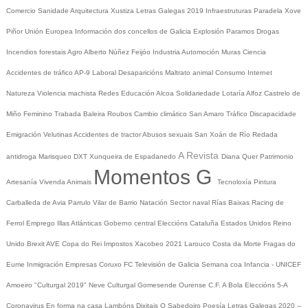
Comercio
Sanidade
Arquitectura
Xustiza
Letras Galegas 2019
Infraestruturas
Paradela
Xove
Piñor
Unión Europea
Información dos concellos de Galicia
Explosión Paramos
Drogas
Incendios forestais
Agro
Alberto Núñez Feijóo
Industria
Automoción
Muras
Ciencia
Accidentes de tráfico
AP-9
Laboral
Desaparicións
Maltrato animal
Consumo
Internet
Natureza
Violencia machista
Redes
Educación
Alcoa
Solidariedade
Lotaría
Alfoz
Castrelo de
Miño
Feminino
Trabada
Baleira
Roubos
Cambio climático
San Amaro
Tráfico
Discapacidade
Emigración
Velutinas
Accidentes de tractor
Abusos sexuais
San Xoán de Río
Redada
A Revista
antidroga
Marisqueo
DXT
Xunqueira de Espadanedo
Diana Quer
Patrimonio
Momentos G
Artesanía
Vivenda
Animais
Tecnoloxía
Pintura
Carballeda de Avia
Parrulo
Vilar de Barrio
Natación
Sector naval
Rías Baixas
Racing de
Ferrol
Emprego
Illas Atlánticas
Goberno central
Eleccións
Cataluña
Estados Unidos
Reino
Unido
Brexit
AVE
Copa do Rei
Impostos
Xacobeo 2021
Larouco
Costa da Morte
Fragas do
Eume
Inmigración
Empresas
Coruxo FC
Televisión de Galicia
Semana coa Infancia - UNICEF
Amoeiro
"Culturgal 2019"
Neve
Culturgal
Gomesende
Ourense C.F.
A Bola
Eleccións 5-A
Coronavirus
En forma na casa
Lambóns Dixitais
O Sabedoiro
Poesía Letras Galegas 2020
--