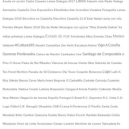
Libros
Axuda en acción
Carlos Casares
Letras Galegas 2017
Xabarín club
Radio Galega
Atentados Cataluña
Cine
Exposicións
Efemérides
Arte
Incendios
Viradeira
Fotografía
Letras
Galegas 2018
Eleccións en Cataluña
Eleccións Cataluña 21-D
Este Nadal canta con nós
Premios Mestre Mateo 2018
Día da Muller
Morangos con açúcar
"Reto Estrella Galicia"
As
Meteo
Estado do mar
miñas primeiras Letras Galegas
Fernández Albor
Ernesto Chao
#Cultura365
Vigo
A Coruña
Valderrei
Abadín
Camariñas
Zas
Verín
Escultura
Arteixo
Ourense
Pontevedra
Santiago de Compostela
Calvos de Randín
Cambados
Cee
O
Pino
O Grove
Palas de Rei
Ribadeo
Vilanova de Arousa
Viveiro
Meis
Salceda de Caselas
Lugo
Teo
Ferrol
Monfero
Parada de Sil
Coristanco
Oia
Touro
Cospeito
Betanzos
Lalín
A
Rúa
Silleda
Rianxo
Cervo
Marín
Ames
Begonte
O Carballiño
Carballo
Cerceda
Cualedro
Redondela
Vilaboa
Covelo
Lobeira
Boqueixón
Cangas
A Arnoia
Padrón
Culleredo
Moaña
Noia
Ribeira
Vilagarcía de Arousa
España
Portugal
O Brasil
R.C. Deportivo
R.C. Celta
C.D.
Lugo
Fútbol
C.B. Breogán
Obradoiro CAB
A Lama
A Pontenova
O Porriño
Sarria
Curtis
Mondariz
Brión
Cambre
Celanova
Guitiriz
Muros
Ordes
Punxín
Ramirás
Barbadás
Coirós
Ribadavia
Xinzo de Limia
Soutomaior
Campo Lameiro
Monforte de Lemos
Taboadela
As