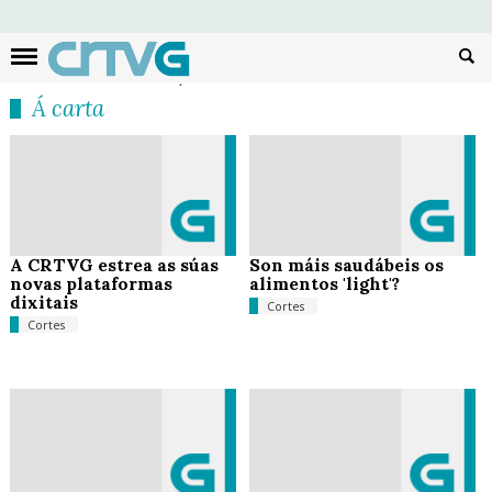
Busc
Á carta
A CRTVG estrea as súas
Son máis saudábeis os
novas plataformas
alimentos 'light'?
dixitais
Cortes
Cortes