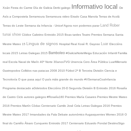
Informativo local
Xoán
Festa do Carme
Día de Galicia
Derbi galego
De
Asís a Compostela
Serramoura
Serramoura video
Eirado
Casa Manola
Terras de Acolá
Land Rober
Terras do Leste
Semana da Infancia - Unicef
Agora non podemos parar
tunai show
Códice Calixtino
Entroido 2015
Boas tardes
Teatro
Premios
Semana Santa
Lingua de signos
Luar
Mestre Mateo 15
Hospital Real
Xosé R. Gayoso
Eleccións
Bamboleo
locais 2015
Letras Galegas 2015
#GaliciaNoiteMeiga
Educación Infantil
Familia
real
Escola Naval de Marín
40º Norte
30anosTVG
Urxencia Cero
Área Pública
LuarMilenario
Gastropodos
Collidos nas patacas
2008
2010
Fútbol 2ª B
Terceira División
Ciencia e
Tecnoloxía
O que pasa aquí
O país máis grande do mundo
#VSemanaCoaInfancia
Programa destacado
aGdetodos
Eleccións 20-D
Segunda División B
Entroido 2016
Rosalía
de Castro
Ciclo autores galegos
#Rosalía180
Premios María Casares
Premios Mestre Mateo
2016
Premios Martín Códax
Centenario Camilo José Cela
Letras Galegas 2016
Premios
Mestre Mateo 2017
Irmandades da Fala
Debate autonómico
Augasquentes
Womex 2016
O
final do Camiño
Álvaro Cunqueiro
Entroido 2017
Centenario Eduardo Pondal
DestinoStgo