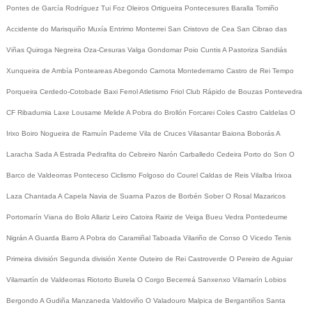
Pontes de García Rodríguez
Tui
Foz
Oleiros
Ortigueira
Pontecesures
Baralla
Tomiño
Accidente do Marisquiño
Muxía
Entrimo
Monterrei
San Cristovo de Cea
San Cibrao das
Viñas
Quiroga
Negreira
Oza-Cesuras
Valga
Gondomar
Poio
Cuntis
A Pastoriza
Sandiás
Xunqueira de Ambía
Ponteareas
Abegondo
Carnota
Montederramo
Castro de Rei
Tempo
Porqueira
Cerdedo-Cotobade
Baxi Ferrol
Atletismo
Friol
Club Rápido de Bouzas
Pontevedra
CF
Ribadumia
Laxe
Lousame
Melide
A Pobra do Brollón
Forcarei
Coles
Castro Caldelas
O
Irixo
Boiro
Nogueira de Ramuín
Paderne
Vila de Cruces
Vilasantar
Baiona
Boborás
A
Laracha
Sada
A Estrada
Pedrafita do Cebreiro
Narón
Carballedo
Cedeira
Porto do Son
O
Barco de Valdeorras
Ponteceso
Ciclismo
Folgoso do Courel
Caldas de Reis
Vilalba
Irixoa
Laza
Chantada
A Capela
Navia de Suarna
Pazos de Borbén
Sober
O Rosal
Mazaricos
Portomarín
Viana do Bolo
Allariz
Leiro
Catoira
Rairiz de Veiga
Bueu
Vedra
Pontedeume
Nigrán
A Guarda
Barro
A Pobra do Caramiñal
Taboada
Vilariño de Conso
O Vicedo
Tenis
Primeira división
Segunda división
Xente
Outeiro de Rei
Castroverde
O Pereiro de Aguiar
Vilamartín de Valdeorras
Riotorto
Burela
O Corgo
Becerreá
Sanxenxo
Vilamarín
Lobios
Bergondo
A Gudiña
Manzaneda
Valdoviño
O Valadouro
Malpica de Bergantiños
Santa