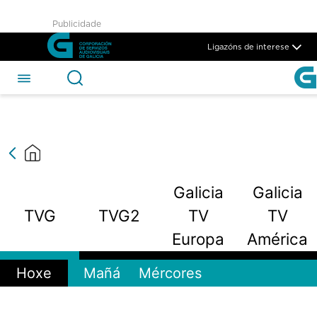
Programación - CSAG
Publicidade
Skip to Main Content
Ligazóns de interese
Galicia
Galicia
TVG
TVG2
TV
TV
Europa
América
Hoxe
Mañá
Mércores