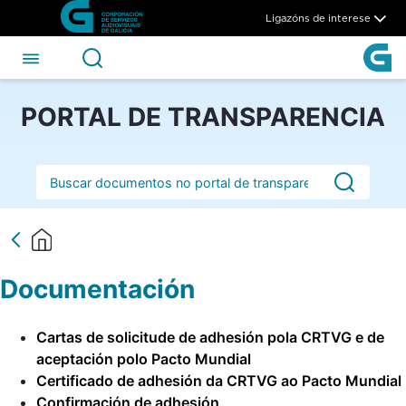
Documentación - CSAG
Skip to Main Content
Ligazóns de interese
PORTAL DE TRANSPARENCIA
Barra de busca
Documentación
Cartas de solicitude de adhesión pola CRTVG e de
aceptación polo Pacto Mundial
Certificado de adhesión da CRTVG ao Pacto Mundial
Confirmación de adhesión