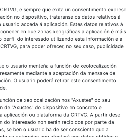
a CRTVG, e sempre que exita un consentimento expreso
ación no dispositivo, trataranse os datos relativos á
o usuario acceda á aplicación. Estes datos relativos á
coñecer en que zonas xeográficas a aplicación é máis
 perfil do interesado utilizando esta información e a
a CRTVG, para poder ofrecer, no seu caso, publicidade
e o usuario menteña a función de xeolocalización
expresamente mediante a aceptación da mensaxe de
ción. O usuario poderá retirar este consentimento
de.
función de xeolocalización nos "Axustes" do seu
ión de "Axustes" do dispositivo en concreto e
 a aplicación ou plataforma da CRTVG. A partir dese
n do interesado non serán recibidos por parte da
s, se ben o usuario ha de ser consciente que a
do se determina non afectará aos datos obtidos e