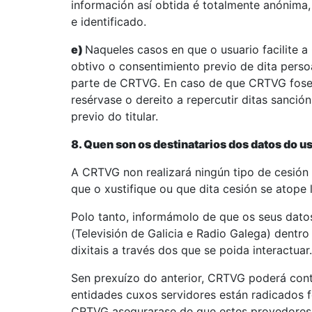
información así obtida é totalmente anónima,
e identificado.
e)
Naqueles casos en que o usuario facilite 
obtivo o consentimiento previo de dita perso
parte de CRTVG. En caso de que CRTVG fose
resérvase o dereito a repercutir ditas sanció
previo do titular.
8. Quen son os destinatarios dos datos do u
A CRTVG non realizará ningún tipo de cesión 
que o xustifique ou que dita cesión se atope
Polo tanto, informámolo de que os seus dat
(Televisión de Galicia e Radio Galega) dentr
dixitais a través dos que se poida interactuar.
Sen prexuízo do anterior, CRTVG poderá cont
entidades cuxos servidores están radicados
CRTVG asegurarase de que estes provedores 