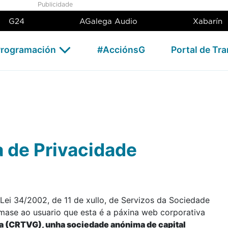
Publicidade
G24
AGalega Audio
Xabarín
rogramación
#AcciónsG
Portal de Tr
ca de Privacidade
Lei 34/2002, de 11 de xullo, de Servizos da Sociedade
rmase ao usuario que esta é a páxina web corporativa
ia (CRTVG), unha sociedade anónima de capital