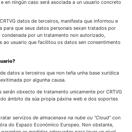
 e en ningún caso será asociada a un usuario concreto
a CRTVG datos de terceiros, manifesta que informou e
a para que seus datos personais sexan tratados por
 condenada por un tratamento non autorizado,
ns ao usuario que facilitou os datos sen consentimento
suario?
de datos a terceiros que non teña unha base xurídica
 lexitimada por algunha causa.
os serán obxecto de tratamento unicamente por CRTVG
o do ámbito da súa propia páxina web e dos soportes
ratar servizos
de almacenaxe na nube ou “Cloud”
con
 fóra do Espazo Económico Europeo. Non obstante,
garanten as medidas adecuadas para levar un nivel