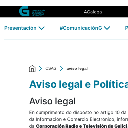
aviso legal - CSAG
Skip to Main Content
AGalega
Presentación
#ComunicaciónG
P
CSAG
aviso legal
Aviso legal e Políti
Aviso legal
En cumprimento do disposto no artigo 10 da 
da Información e Comercio Electrónico, infó
da
Corporación Radio e Televisión de Galic