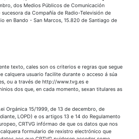
embro, dos Medios Públicos de Comunicación
 e sucesora da Compañía de Radio-Televisión de
lio en Bando - San Marcos, 15.820 de Santiago de
e
te texto, cales son os criterios e regras que segue
e calquera usuario facilite durante o acceso á súa
s, ou a través de http://www.tvg.es e
minios dos que, en cada momento, sexan titulares as
ei Orgánica 15/1999, de 13 de decembro, de
 diante, LOPD) e os artigos 13 e 14 do Regulamento
Europeo, CRTVG infórmao de que os datos que nos
alquera formulario de rexistro electrónico que
es datos aos que CRTVG puidesen acceder como