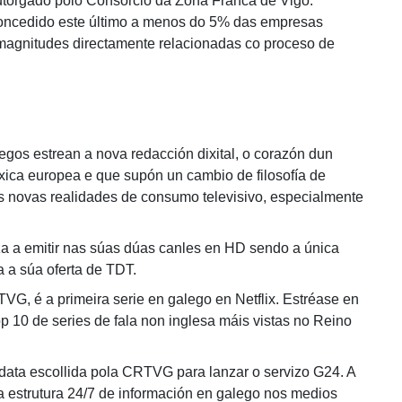
torgado polo Consorcio da Zona Franca de Vigo:
concedido este último a menos do 5% das empresas
magnitudes directamente relacionadas co proceso de
os estrean a nova redacción dixital, o corazón dun
ica europea e que supón un cambio de filosofía de
ás novas realidades de consumo televisivo, especialmente
a a emitir nas súas dúas canles en HD sendo a única
a a súa oferta de TDT.
G, é a primeira serie en galego en Netflix. Estréase en
p 10 de series de fala non inglesa máis vistas no Reino
data escollida pola CRTVG para lanzar o servizo G24. A
a estrutura 24/7 de información en galego nos medios