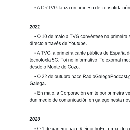
• A CRTVG lanza un proceso de consolidación 
2021
• O 10 de maio a TVG convértese na primeira a
directo a través de Youtube.
• A TVG, a primeira canle pública de España de 
tecnoloxía 5G. Foi no informativo ‘Telexornal me
desde o Monte do Gozo.
• O 22 de outubro nace RadioGalegaPodcast.gal,
Galega.
• En maio, a Corporación emite por primeira ve
dun medio de comunicación en galego nesta nov
2020
• O 1 de xaneiro nace #DígochoEu, proxecto cr