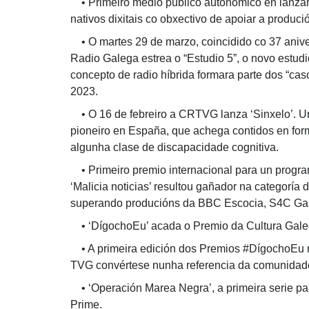
• Primeiro medio público autonómico en lanzar 
nativos dixitais co obxectivo de apoiar a produci
• O martes 29 de marzo, coincidido co 37 aniver
Radio Galega estrea o “Estudio 5”, o novo estud
concepto de radio híbrida formara parte dos “ca
2023.
• O 16 de febreiro a CRTVG lanza ‘Sinxelo’. Un
pioneiro en España, que achega contidos en form
algunha clase de discapacidade cognitiva.
• Primeiro premio internacional para un progr
‘Malicia noticias’ resultou gañador na categoría
superando producións da BBC Escocia, S4C Gal
• ‘DígochoEu’ acada o Premio da Cultura Gale
• A primeira edición dos Premios #DígochoEu r
TVG convértese nunha referencia da comunidade
• ‘Operación Marea Negra’, a primeira serie pa
Prime.