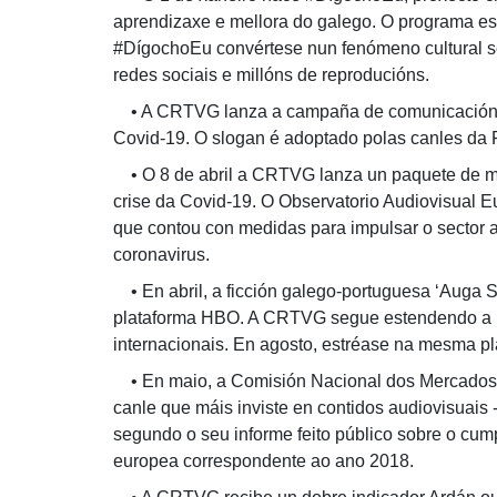
aprendizaxe e mellora do galego. O programa es
#DígochoEu convértese nun fenómeno cultural s
redes sociais e millóns de reproducións.
• A CRTVG lanza a campaña de comunicación in
Covid-19. O slogan é adoptado polas canles da
• O 8 de abril a CRTVG lanza un paquete de me
crise da Covid-19. O Observatorio Audiovisual
que contou con medidas para impulsar o sector a
coronavirus.
• En abril, a ficción galego-portuguesa ‘Auga 
plataforma HBO. A CRTVG segue estendendo a l
internacionais. En agosto, estréase na mesma pl
• En maio, a Comisión Nacional dos Mercado
canle que máis inviste en contidos audiovisuais -
segundo o seu informe feito público sobre o cum
europea correspondente ao ano 2018.