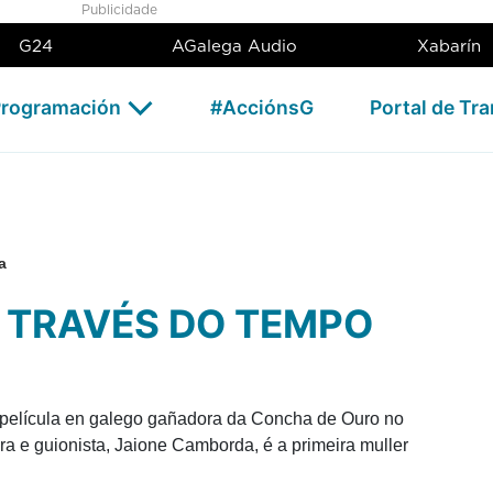
Publicidade
G24
AGalega Audio
Xabarín
rogramación
#AcciónsG
Portal de Tr
a
A TRAVÉS DO TEMPO
a película en galego gañadora da Concha de Ouro no
ra e guionista, Jaione Camborda, é a primeira muller