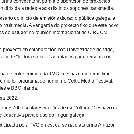
unha convocatoria para a elaboración de proxectos
ón dirixida a redes e aos distintos soportes transmedia.
sario do inicio de emisións da radio pública galega, a
io multimedia. A vangarda do proxecto fixo que este novo
sos de estudo” na reunión internacional de CIRCOM
 proxecto en colaboración coa Universidade de Vigo,
ato de “lectura sinxela” adaptados para persoas con
ama de entretemento da TVG: o espazo do prime time
 de mellor programa de humor no Celtic Media Festival,
es e BBC Irlanda.
ga 2022.
eúne 700 escolares na Cidade da Cultura. O espazo da
 educativa para o uso da lingua galega.
rticipada pola TVG en estrearse na plataforma Amazon