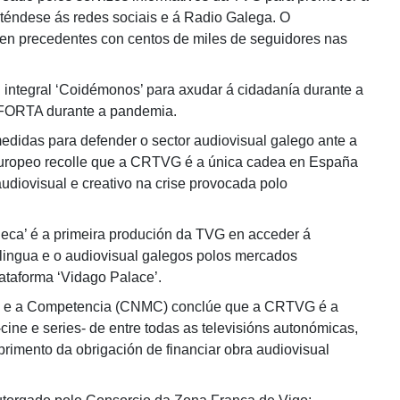
téndese ás redes sociais e á Radio Galega. O
en precedentes con centos de miles de seguidores nas
tegral ‘Coidémonos’ para axudar á cidadanía durante a
 FORTA durante a pandemia.
didas para defender o sector audiovisual galego ante a
 Europeo recolle que a CRTVG é a única cadea en España
udiovisual e creativo na crise provocada polo
Seca’ é a primeira produción da TVG en acceder á
ingua e o audiovisual galegos polos mercados
ataforma ‘Vidago Palace’.
s e a Competencia (CNMC) conclúe que a CRTVG é a
cine e series- de entre todas as televisións autonómicas,
primento da obrigación de financiar obra audiovisual