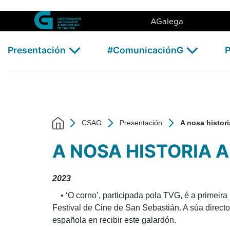
A nosa historia - CSAG
Skip to Main Content
AGalega
Presentación
#ComunicaciónG
P
CSAG
Presentación
A nosa histori
A NOSA HISTORIA 
2023
• ‘O corno’, participada pola TVG, é a primeir
Festival de Cine de San Sebastián. A súa directo
española en recibir este galardón.