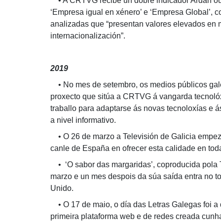
• A CRTVG recibe un dobre indicador Ardán ou
‘Empresa igual en xénero’ e ‘Empresa Global’, 
analizadas que “presentan valores elevados en 
internacionalización”.
2019
• No mes de setembro, os medios públicos galeg
proxecto que sitúa a CRTVG á vangarda tecnolóx
traballo para adaptarse ás novas tecnoloxías e 
a nivel informativo.
• O 26 de marzo a Televisión de Galicia empez
canle de España en ofrecer esta calidade en tod
• ‘O sabor das margaridas’, coproducida pola TV
marzo e un mes despois da súa saída entra no to
Unido.
• O 17 de maio, o día das Letras Galegas foi a 
primeira plataforma web e de redes creada cunh