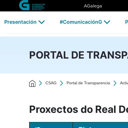
Ley 6% - 2021 - CSAG
Skip to Main Content
AGalega
Presentación
#ComunicaciónG
P
PORTAL DE TRANS
CSAG
Portal de Transparencia
Acti
Proxectos do Real D