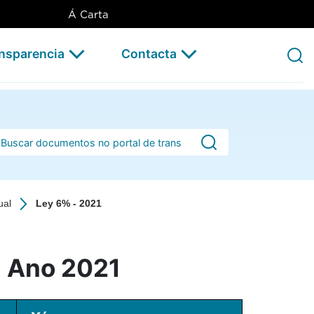
Á Carta
ansparencia
Contacta
rra de busca
ual
Ley 6% - 2021
- Ano 2021