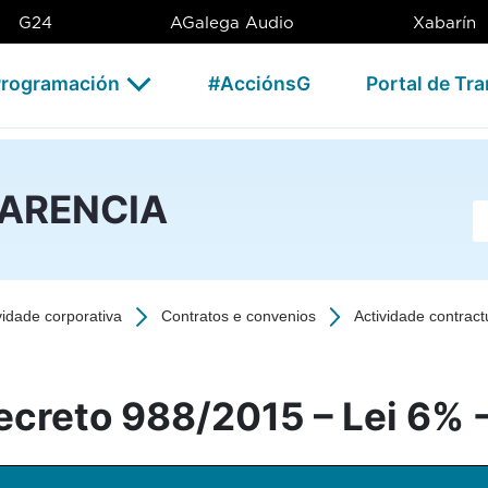
G24
AGalega Audio
Xabarín
rogramación
#AcciónsG
Portal de Tr
PARENCIA
Ba
vidade corporativa
Contratos e convenios
Actividade contract
ecreto 988/2015 – Lei 6% 