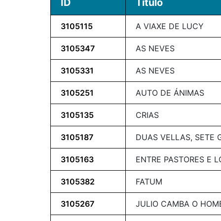
ID
Título
3105115
A VIAXE DE LUCY
3105347
AS NEVES
3105331
AS NEVES
3105251
AUTO DE ÁNIMAS
3105135
CRIAS
3105187
DUAS VELLAS, SETE 
3105163
ENTRE PASTORES E 
3105382
FATUM
3105267
JULIO CAMBA O HOM