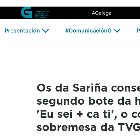
Os da Sariña conseguen o seg
Skip to Main Content
AGalega
Presentación
#ComunicaciónG
P
Os da Sariña cons
segundo bote da h
'Eu sei + ca ti', o
sobremesa da TV