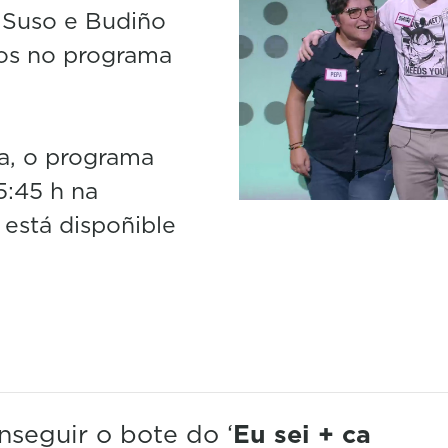
 Suso e Budiño
ros no programa
a, o programa
5:45 h na
 está dispoñible
eguir o bote do ‘
Eu sei + ca