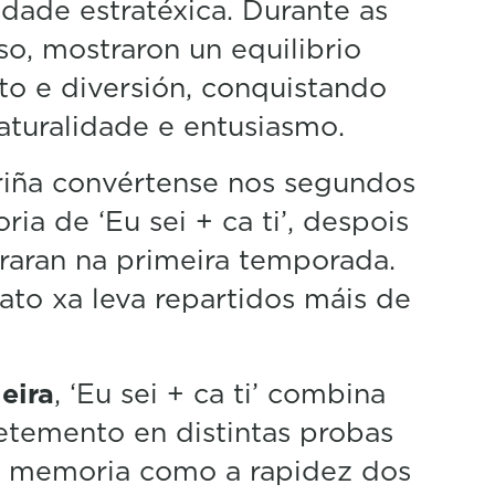
dade estratéxica. Durante as
so, mostraron un equilibrio
o e diversión, conquistando
aturalidade e entusiasmo.
ariña convértense nos segundos
ia de ‘Eu sei + ca ti’, despois
raran na primeira temporada.
ato xa leva repartidos máis de
eira
, ‘Eu sei + ca ti’ combina
retemento en distintas probas
a memoria como a rapidez dos