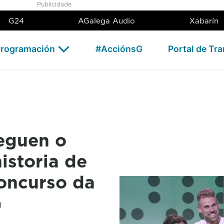
undo bote da historia de &#3
Publicidade
G24
AGalega Audio
Xabarín
rogramación
#AcciónsG
Portal de Tr
eguen o
istoria de
 concurso da
G