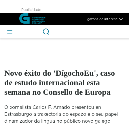
Novo éxito do &#39;DígochoE
Publicidade
Skip to Main Content
Ligazóns de interese
Novo éxito do 'DígochoEu', caso
de estudo internacional esta
semana no Consello de Europa
O xornalista Carlos F. Amado presentou en
Estrasburgo a traxectoria do espazo e o seu papel
dinamizador da lingua no público novo galego