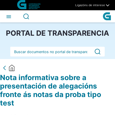
Nota informativa sobre a pres
Skip to Main Content
Ligazóns de interese
PORTAL DE TRANSPARENCIA
Barra de busca
Nota informativa sobre a
presentación de alegacións
fronte ás notas da proba tipo
test