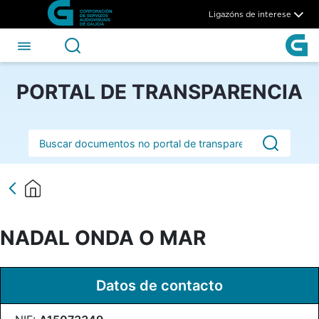
NADAL ONDA O MAR - CSAG
Skip to Main Content
Ligazóns de interese
PORTAL DE TRANSPARENCIA
Barra de busca
NADAL ONDA O MAR
Datos de contacto