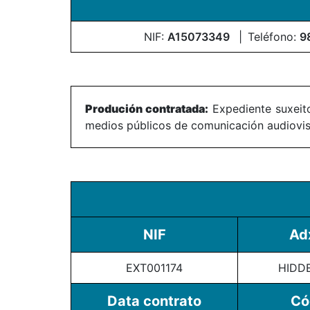
NIF:
A15073349
Teléfono:
9
Produción contratada:
Expediente suxeito
medios públicos de comunicación audiovisu
NIF
Ad
EXT001174
HIDD
Data contrato
Có