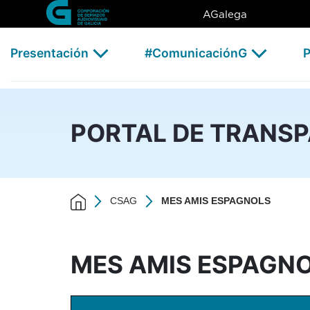
MES AMIS ESPAGNOLS - CS
Skip to Main Content
AGalega
Presentación
#ComunicaciónG
P
PORTAL DE TRANS
CSAG
MES AMIS ESPAGNOLS
MES AMIS ESPAGN