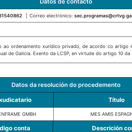
Datos de contacto
81540862
Correo electrónico:
sec.programas@crtvg.ga
 ao ordenamento xurídico privado, de acordo co artigo 4
al de Galicia. Exento da LCSP, en virtude do artigo 10 da
Datos da resolución do procedemento
xudicatario
Título
ENFRAME GMBH
MES AMIS ESPAG
digo conta
Descrición co