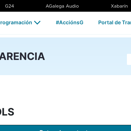
AG
G24
AGalega Audio
Xabarín
rogramación
#AcciónsG
Portal de Tr
PARENCIA
Ba
OLS