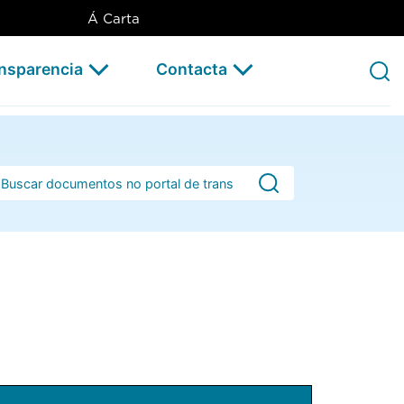
Á Carta
ansparencia
Contacta
rra de busca