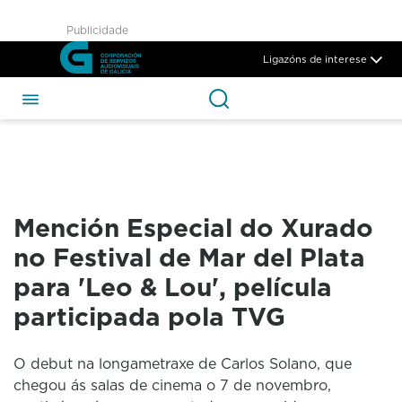
Mención Especial do Xurado n
Publicidade
Skip to Main Content
Ligazóns de interese
Mención Especial do Xurado
no Festival de Mar del Plata
para 'Leo & Lou', película
participada pola TVG
O debut na longametraxe de Carlos Solano, que
chegou ás salas de cinema o 7 de novembro,