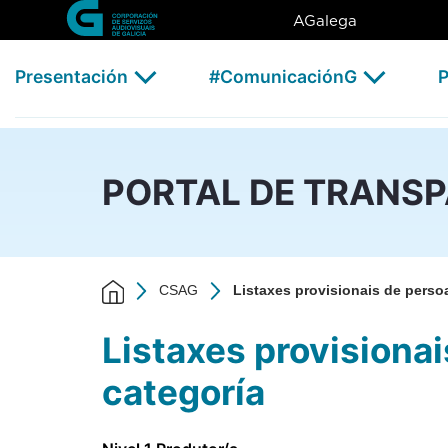
Listaxes provisionais de pers
Skip to Main Content
AGalega
Presentación
#ComunicaciónG
P
PORTAL DE TRANS
CSAG
Listaxes provisionais de perso
Listaxes provisionai
categoría