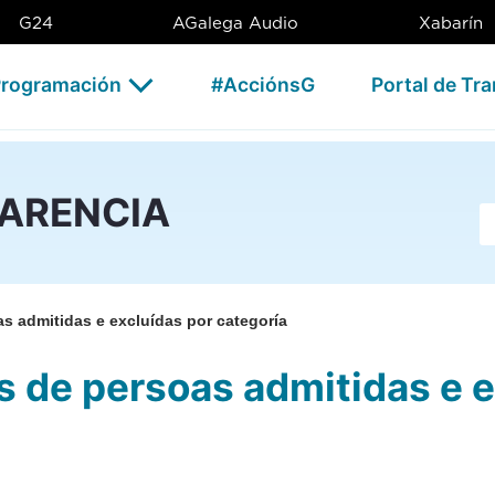
oas admitidas e excluídas po
G24
AGalega Audio
Xabarín
rogramación
#AcciónsG
Portal de Tr
PARENCIA
Ba
as admitidas e excluídas por categoría
s de persoas admitidas e 