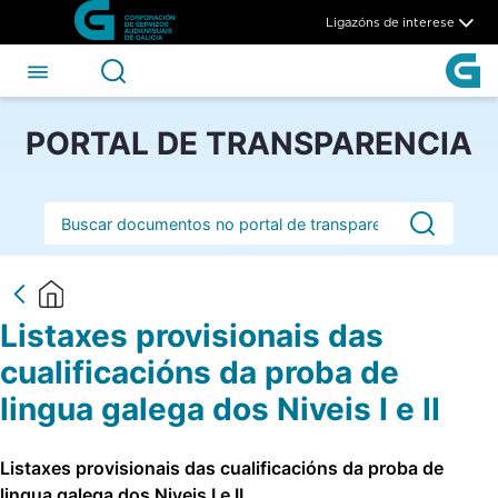
Listaxes provisionais das cual
Skip to Main Content
Ligazóns de interese
PORTAL DE TRANSPARENCIA
Barra de busca
Listaxes provisionais das
cualificacións da proba de
lingua galega dos Niveis I e II
Listaxes provisionais das cualificacións da proba de
lingua galega dos Niveis I e II