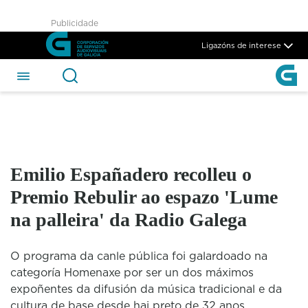
Emilio Españadero recolleu o
Publicidade
Skip to Main Content
Ligazóns de interese
Emilio Españadero recolleu o
Premio Rebulir ao espazo 'Lume
na palleira' da Radio Galega
O programa da canle pública foi galardoado na
categoría Homenaxe por ser un dos máximos
expoñentes da difusión da música tradicional e da
cultura de base desde hai preto de 32 anos