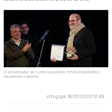
O presentador de 'Lume na palleira', Emilio Españadero,
recollendo o premio
crtvg.gal
18/12/2023 12:46