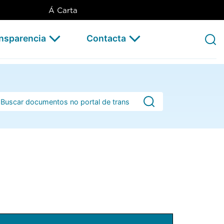
Á Carta
ansparencia
Contacta
rra de busca