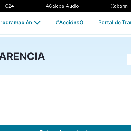
G24
AGalega Audio
Xabarín
rogramación
#AcciónsG
Portal de Tr
PARENCIA
Ba