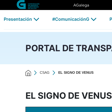
EL SIGNO DE VENUS - CSAG
Skip to Main Content
AGalega
Presentación
#ComunicaciónG
P
PORTAL DE TRANS
CSAG
EL SIGNO DE VENUS
EL SIGNO DE VENUS