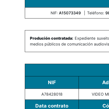
NIF:
A15073349
Teléfono:
9
Produción contratada:
Expediente suxeito
medios públicos de comunicación audiovisu
NIF
Ad
A78428018
VIDEO M
Data contrato
Có