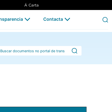
Á Carta
ansparencia
Contacta
rra de busca