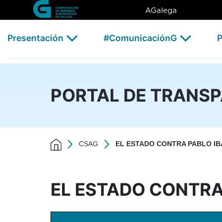
EL ESTADO CONTRA PABLO I
Skip to Main Content
AGalega
Presentación
#ComunicaciónG
P
PORTAL DE TRANS
CSAG
EL ESTADO CONTRA PABLO IB
EL ESTADO CONTRA