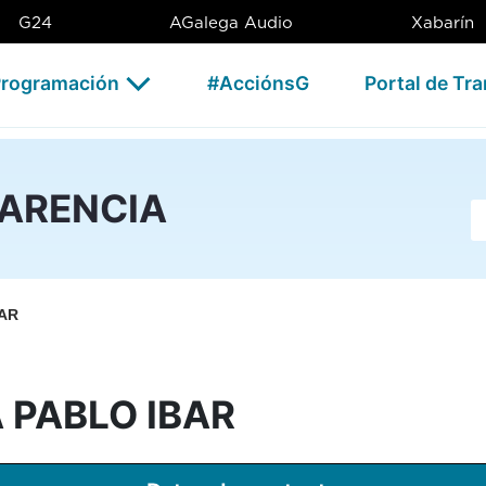
BAR - CSAG
G24
AGalega Audio
Xabarín
rogramación
#AcciónsG
Portal de Tr
PARENCIA
Ba
AR
 PABLO IBAR