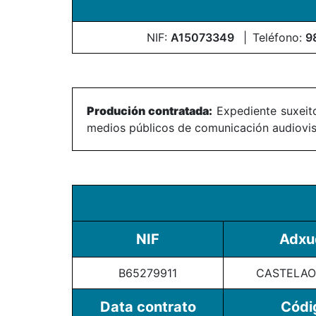
NIF:
A15073349
Teléfono:
9
Produción contratada:
Expediente suxeito
medios públicos de comunicación audiovisu
NIF
Adxu
B65279911
CASTELAO 
Data contrato
Códi