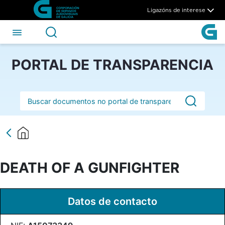
DEATH OF A GUNFIGHTER -
Skip to Main Content
Ligazóns de interese
PORTAL DE TRANSPARENCIA
Barra de busca
DEATH OF A GUNFIGHTER
Datos de contacto