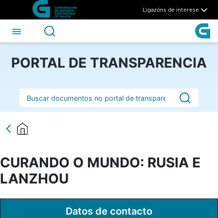
CURANDO O MUNDO: RUSIA 
Skip to Main Content
Ligazóns de interese
PORTAL DE TRANSPARENCIA
Barra de busca
CURANDO O MUNDO: RUSIA E
LANZHOU
Datos de contacto