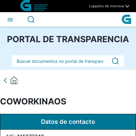
COWORKINAOS - CSAG
Skip to Main Content
Ligazóns de interese
PORTAL DE TRANSPARENCIA
Barra de busca
COWORKINAOS
Datos de contacto