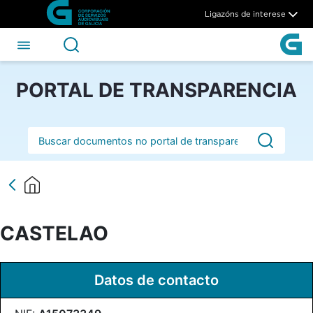
CASTELAO - CSAG
Skip to Main Content
Ligazóns de interese
PORTAL DE TRANSPARENCIA
Barra de busca
CASTELAO
Datos de contacto