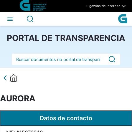
AURORA - CSAG
Skip to Main Content
Ligazóns de interese
PORTAL DE TRANSPARENCIA
Barra de busca
AURORA
Datos de contacto