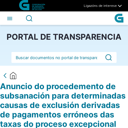
Anuncio do procedemento de 
Skip to Main Content
Ligazóns de interese
PORTAL DE TRANSPARENCIA
Barra de busca
Anuncio do procedemento de
subsanación para determinadas
causas de exclusión derivadas
de pagamentos erróneos das
taxas do proceso excepcional