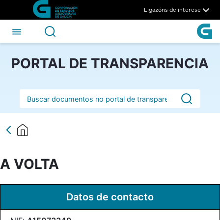
A VOLTA - CSAG
Skip to Main Content
Ligazóns de interese
PORTAL DE TRANSPARENCIA
Barra de busca
A VOLTA
Datos de contacto