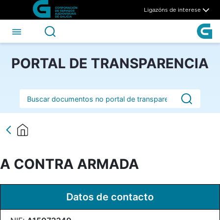
A CONTRA ARMADA - CSAG
Skip to Main Content
Ligazóns de interese
PORTAL DE TRANSPARENCIA
Barra de busca
A CONTRA ARMADA
Datos de contacto