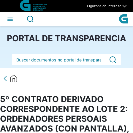
5º CONTRATO DERIVADO CO
Skip to Main Content
Ligazóns de interese
PORTAL DE TRANSPARENCIA
Barra de busca
5º CONTRATO DERIVADO
CORRESPONDENTE AO LOTE 2:
ORDENADORES PERSOAIS
AVANZADOS (CON PANTALLA),