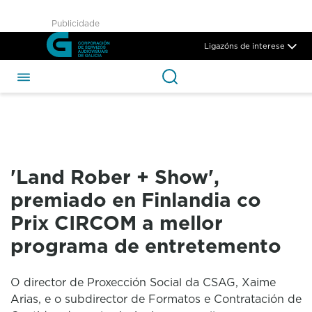
&#39;Land Rober + Show&#39;
Publicidade
Skip to Main Content
Ligazóns de interese
'Land Rober + Show',
premiado en Finlandia co
Prix CIRCOM a mellor
programa de entretemento
O director de Proxección Social da CSAG, Xaime
Arias, e o subdirector de Formatos e Contratación de