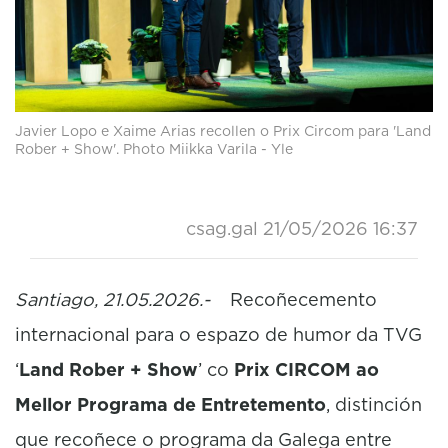
Javier Lopo e Xaime Arias recollen o Prix Circom para 'Land
Rober + Show'. Photo Miikka Varila - Yle
csag.gal
21/05/2026 16:37
Santiago, 21.05.2026.-
Recoñecemento
internacional para o espazo de humor da TVG
‘
Land Rober + Show
’ co
Prix CIRCOM ao
Mellor Programa de Entretemento
, distinción
que recoñece o programa da Galega entre