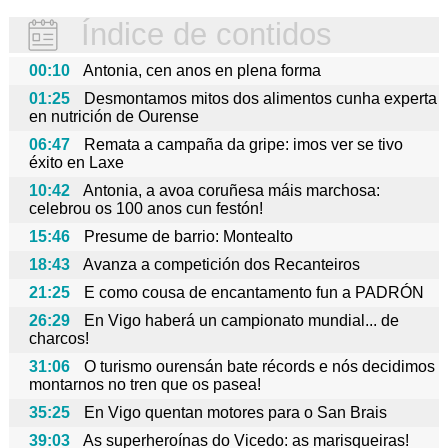
Índice de contidos
00:10
Antonia, cen anos en plena forma
01:25
Desmontamos mitos dos alimentos cunha experta
en nutrición de Ourense
06:47
Remata a campaña da gripe: imos ver se tivo
éxito en Laxe
10:42
Antonia, a avoa coruñesa máis marchosa:
celebrou os 100 anos cun festón!
15:46
Presume de barrio: Montealto
18:43
Avanza a competición dos Recanteiros
21:25
E como cousa de encantamento fun a PADRÓN
26:29
En Vigo haberá un campionato mundial... de
charcos!
31:06
O turismo ourensán bate récords e nós decidimos
montarnos no tren que os pasea!
35:25
En Vigo quentan motores para o San Brais
39:03
As superheroínas do Vicedo: as marisqueiras!