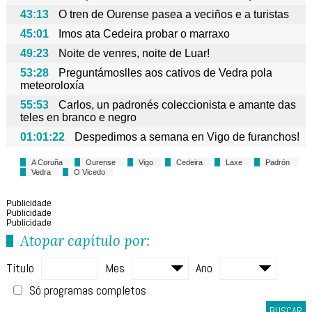
43:13
O tren de Ourense pasea a veciños e a turistas
45:01
Imos ata Cedeira probar o marraxo
49:23
Noite de venres, noite de Luar!
53:28
Preguntámoslles aos cativos de Vedra pola
meteoroloxía
55:53
Carlos, un padronés coleccionista e amante das
teles en branco e negro
01:01:22
Despedimos a semana en Vigo de furanchos!
A Coruña
Ourense
Vigo
Cedeira
Laxe
Padrón
Vedra
O Vicedo
Publicidade
Publicidade
Publicidade
Atopar capítulo por:
Título
Mes
Ano
Só programas completos
BUSCAR