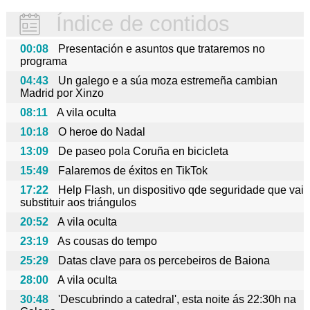
Índice de contidos
00:08
Presentación e asuntos que trataremos no
programa
04:43
Un galego e a súa moza estremeña cambian
Madrid por Xinzo
08:11
A vila oculta
10:18
O heroe do Nadal
13:09
De paseo pola Coruña en bicicleta
15:49
Falaremos de éxitos en TikTok
17:22
Help Flash, un dispositivo qde seguridade que vai
substituir aos triángulos
20:52
A vila oculta
23:19
As cousas do tempo
25:29
Datas clave para os percebeiros de Baiona
28:00
A vila oculta
30:48
'Descubrindo a catedral', esta noite ás 22:30h na