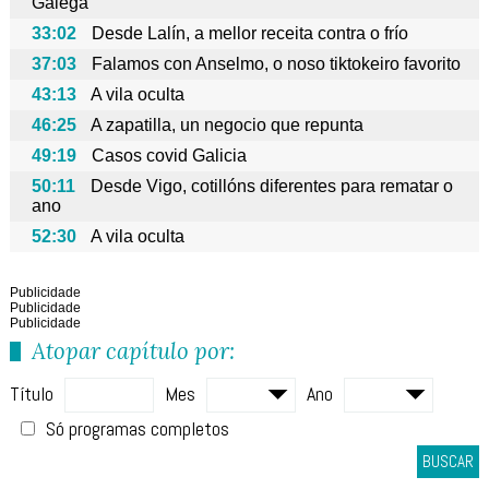
Galega
33:02
Desde Lalín, a mellor receita contra o frío
37:03
Falamos con Anselmo, o noso tiktokeiro favorito
43:13
A vila oculta
46:25
A zapatilla, un negocio que repunta
49:19
Casos covid Galicia
50:11
Desde Vigo, cotillóns diferentes para rematar o
ano
52:30
A vila oculta
Publicidade
Publicidade
Publicidade
Atopar capítulo por:
Título
Mes
Ano
Só programas completos
BUSCAR