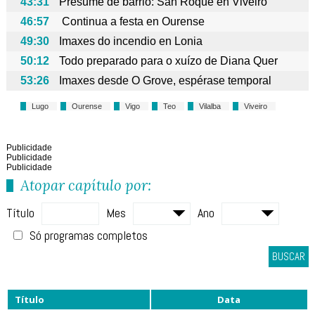
43:31
Presume de barrio: San Roque en Viveiro
46:57
Continua a festa en Ourense
49:30
Imaxes do incendio en Lonia
50:12
Todo preparado para o xuízo de Diana Quer
53:26
Imaxes desde O Grove, espérase temporal
Lugo
Ourense
Vigo
Teo
Vilalba
Viveiro
Publicidade
Publicidade
Publicidade
Atopar capítulo por:
Título
Mes
Ano
Só programas completos
BUSCAR
Título
Data