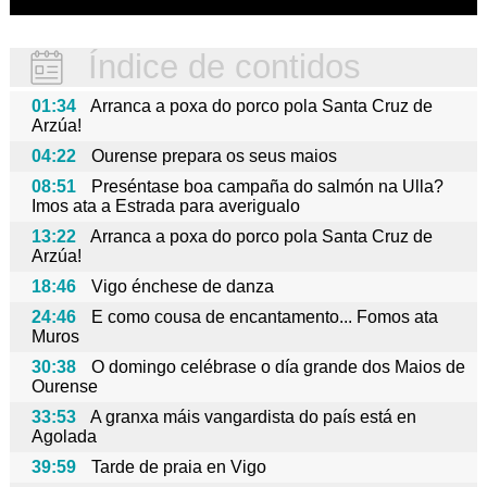
Índice de contidos
01:34
Arranca a poxa do porco pola Santa Cruz de
Arzúa!
04:22
Ourense prepara os seus maios
08:51
Preséntase boa campaña do salmón na Ulla?
Imos ata a Estrada para averigualo
13:22
Arranca a poxa do porco pola Santa Cruz de
Arzúa!
18:46
Vigo énchese de danza
24:46
E como cousa de encantamento... Fomos ata
Muros
30:38
O domingo celébrase o día grande dos Maios de
Ourense
33:53
A granxa máis vangardista do país está en
Agolada
39:59
Tarde de praia en Vigo