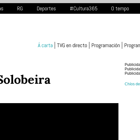
as
RG
Deportes
#Cultura365
O tempo
Á carta
TVG en directo
Programación
Progra
Publicid
Publicid
Publicid
Solobeira
Chíos de