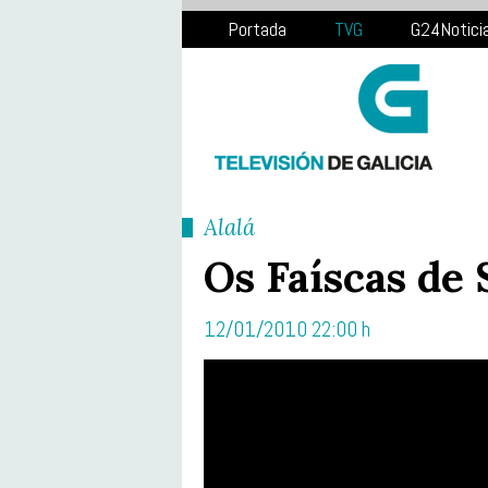
Portada
TVG
G24Notici
Alalá
Os Faíscas de 
12/01/2010 22:00 h