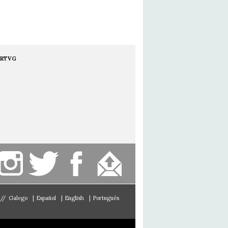
RTVG
//
Galego
|
Español
|
English
|
Português