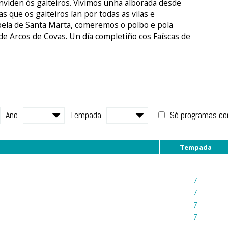
viden ós gaiteiros. Vivimos unha alborada desde
 que os gaiteiros ían por todas as vilas e
pela de Santa Marta, comeremos o polbo e pola
de Arcos de Covas. Un día completiño cos Faíscas de
Ano
Tempada
Só programas c
Tempada
7
"
7
7
7