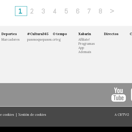
1
2
3
4
5
6
7
8
>
Deportes
#Cultura365
O tempo
Xabarín
Directos
C
Marcadores
pasouoquepasou.crtvg
Afíliate!
Programas
App
Ademais
de cookies
|
Xestión de cookies
A CRTVG