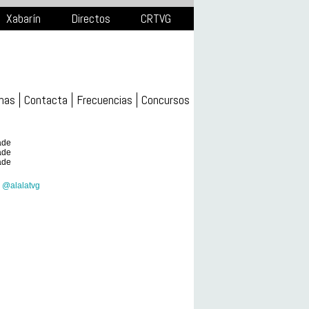
Xabarín
Directos
CRTVG
mas
Contacta
Frecuencias
Concursos
ade
ade
ade
 @alalatvg