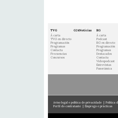
TVG
G24Noticias
RG
Á carta
Á carta
TVG en directo
Podcast
Programación
RG en directo
Programas
Programación
Contacta
Programas
Frecuencias
Destacados
Concursos
Contacta
Vídeopodcast
Entrevistas
Panorámica
Aviso legal e política de privacidade
|
Política 
Perfil do contratante
|
Emprego e prácticas