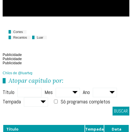
Cortes
Recantos
Luar
Publicidade
Publicidade
Publicidade
Chíos de @luartvg
Atopar capítulo por:
Título
Mes
Ano
Tempada
Só programas completos
BUSCAR
Título
Tempada
Data