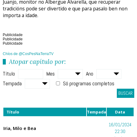
Juanjo, monitor no Albergue Alvarella, que recuperar
tradicións pode ser divertido e que para pasalo ben non
importa a idade.
Publicidade
Publicidade
Publicidade
Chíos de @CosPesNaTerraTV
Atopar capítulo por:
Título
Mes
Ano
Tempada
Só programas completos
BUSCAR
Título
Tempada
Data
16/01/2024
Iria, Milo e Bea
22:30