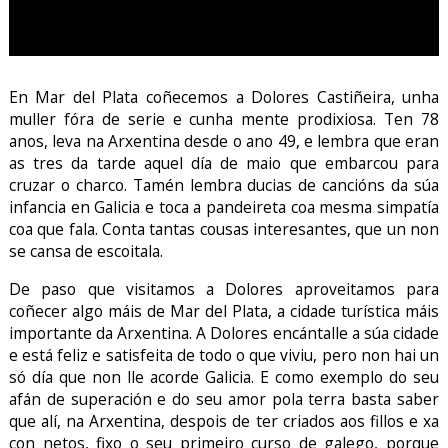
En Mar del Plata coñecemos a Dolores Castiñeira, unha
muller fóra de serie e cunha mente prodixiosa. Ten 78
anos, leva na Arxentina desde o ano 49, e lembra que eran
as tres da tarde aquel día de maio que embarcou para
cruzar o charco. Tamén lembra ducias de cancións da súa
infancia en Galicia e toca a pandeireta coa mesma simpatía
coa que fala. Conta tantas cousas interesantes, que un non
se cansa de escoitala.
De paso que visitamos a Dolores aproveitamos para
coñecer algo máis de Mar del Plata, a cidade turística máis
importante da Arxentina. A Dolores encántalle a súa cidade
e está feliz e satisfeita de todo o que viviu, pero non hai un
só día que non lle acorde Galicia. E como exemplo do seu
afán de superación e do seu amor pola terra basta saber
que alí, na Arxentina, despois de ter criados aos fillos e xa
con netos, fixo o seu primeiro curso de galego, porque