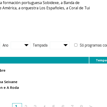
 a formación portuguesa Sobidexe, a Banda de
e América, a orquestra Los Españoles, a Coral de Tui
Ano
Tempada
Só programas c
Tempa
bre
na Seivane
on e A Roda