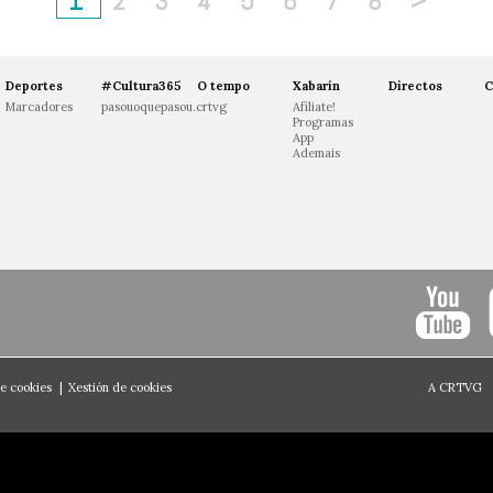
1
2
3
4
5
6
7
8
>
Deportes
#Cultura365
O tempo
Xabarín
Directos
C
Marcadores
pasouoquepasou.crtvg
Afíliate!
Programas
App
Ademais
de cookies
|
Xestión de cookies
A CRTVG