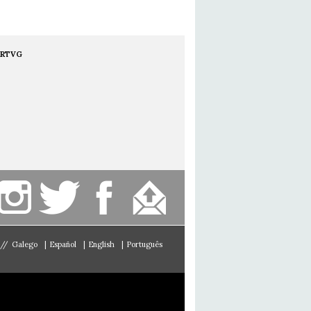
RTVG
//
Galego
|
Español
|
English
|
Português