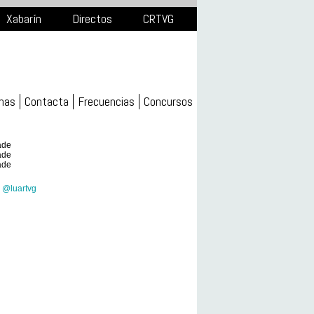
Xabarín
Directos
CRTVG
mas
Contacta
Frecuencias
Concursos
ade
ade
ade
 @luartvg