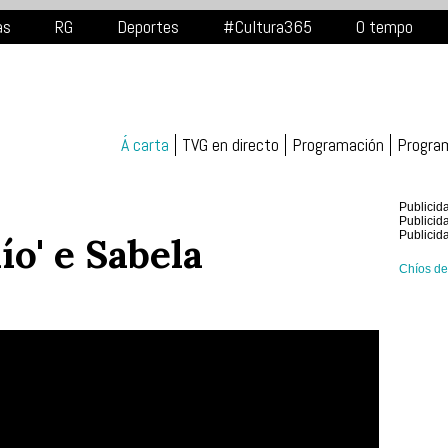
as
RG
Deportes
#Cultura365
O tempo
Á carta
TVG en directo
Programación
Progra
Publicid
Publicid
Publicid
ío' e Sabela
Chíos de