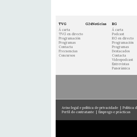
TVG
G24Noticias
RG
Á carta
Á carta
TVG en directo
Podcast
Programación
RG en directo
Programas
Programación
Contacta
Programas
Frecuencias
Destacados
Concursos
Contacta
Vídeopodcast
Entrevistas
Panorámica
Aviso legal e política de privacidade
|
Política 
Perfil do contratante
|
Emprego e prácticas