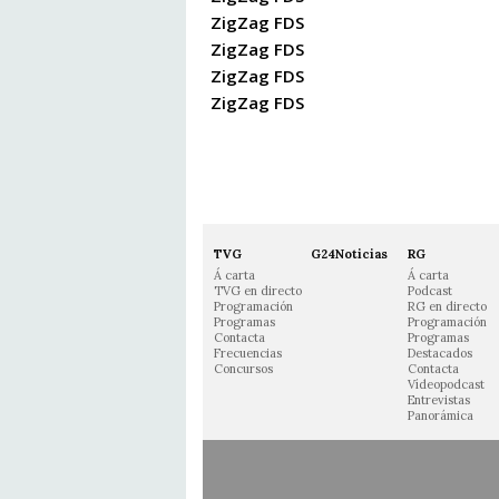
ZigZag FDS
ZigZag FDS
ZigZag FDS
ZigZag FDS
TVG
G24Noticias
RG
Á carta
Á carta
TVG en directo
Podcast
Programación
RG en directo
Programas
Programación
Contacta
Programas
Frecuencias
Destacados
Concursos
Contacta
Vídeopodcast
Entrevistas
Panorámica