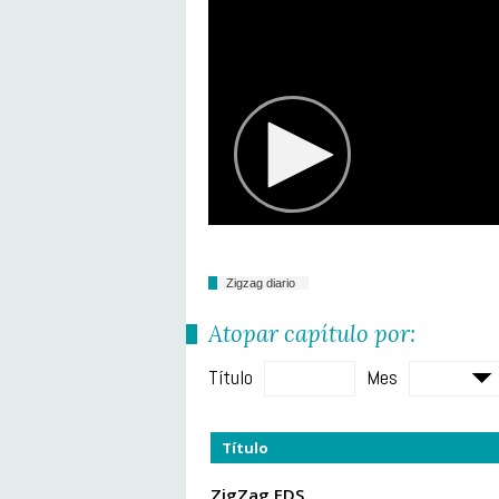
Zigzag diario
Atopar capítulo por:
Título
Mes
Título
ZigZag FDS