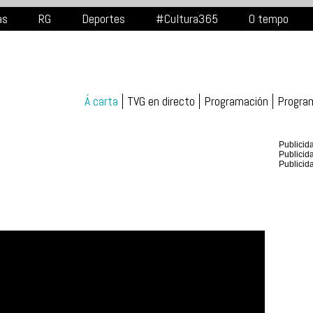
as
RG
Deportes
#Cultura365
O tempo
Á carta
TVG en directo
Programación
Progra
Publicid
Publicid
Publicid