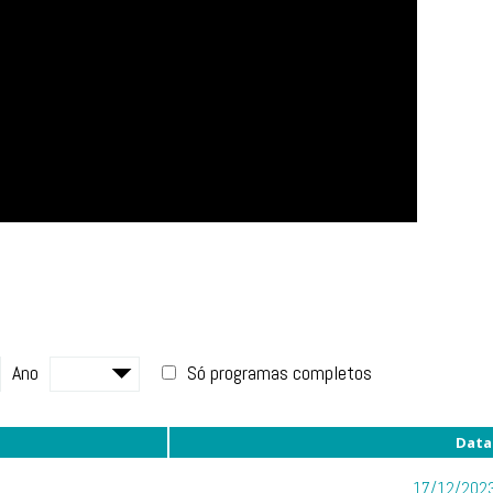
Ano
Só programas completos
Data
17/12/2023