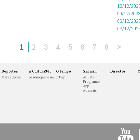
10/12/2023
09/12/2023
03/12/2023
02/12/2023
1
2
3
4
5
6
7
8
>
Deportes
#Cultura365
O tempo
Xabarín
Directos
C
Marcadores
pasouoquepasou.crtvg
Afíliate!
Programas
App
Ademais