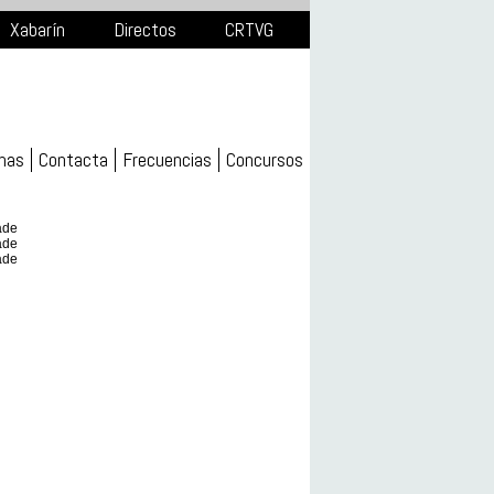
Xabarín
Directos
CRTVG
mas
Contacta
Frecuencias
Concursos
ade
ade
ade