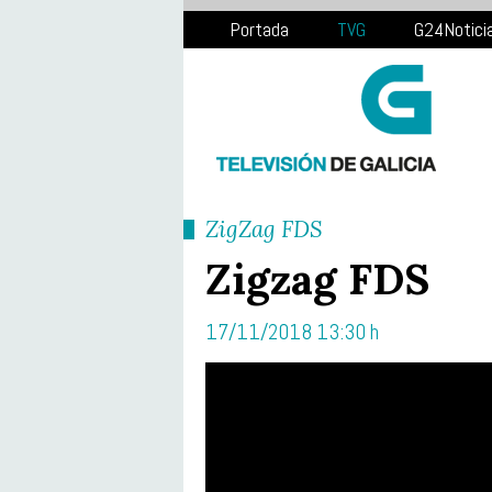
Portada
TVG
G24Notici
ZigZag FDS
Zigzag FDS
17/11/2018 13:30 h