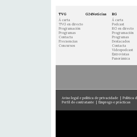
TVG
G24Noticias
RG
Á carta
Á carta
TVG en directo
Podcast
Programación
RG en directo
Programas
Programación
Contacta
Programas
Frecuencias
Destacados
Concursos
Contacta
Vídeopodcast
Entrevistas
Panorámica
Aviso legal e política de privacidade
|
Política 
Perfil do contratante
|
Emprego e prácticas