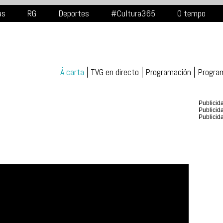
as
RG
Deportes
#Cultura365
O tempo
Á carta
TVG en directo
Programación
Progra
Publicid
Publicid
Publicid