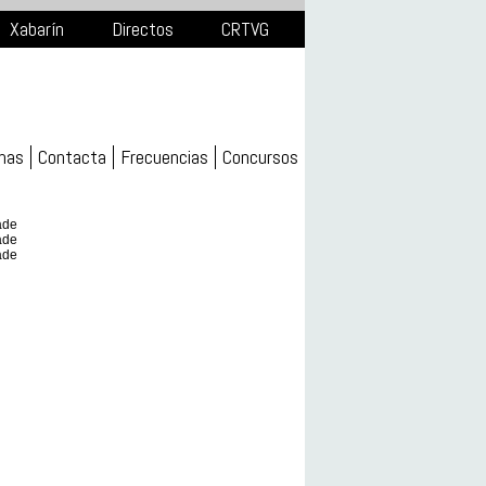
Xabarín
Directos
CRTVG
mas
Contacta
Frecuencias
Concursos
ade
ade
ade