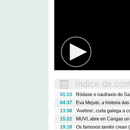
Índice de con
01:13
Ródase o naufraxio do San
04:37
Eva Mejuto, a historia das
13:58
'Avelino', curta galega a 
15:22
MUVI, abre en Cangas un
19:18
Os famosos tamén crean (