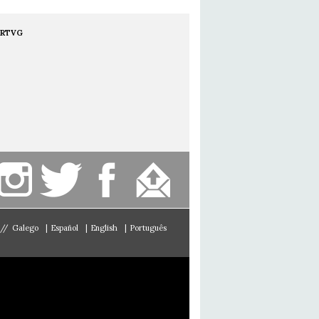
RTVG
//
Galego
|
Español
|
English
|
Português