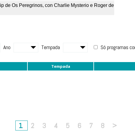
clip de Os Peregrinos, con Charlie Mysterio e Roger de
Ano
Tempada
Só programas c
Tempada
1
2
3
4
5
6
7
8
>