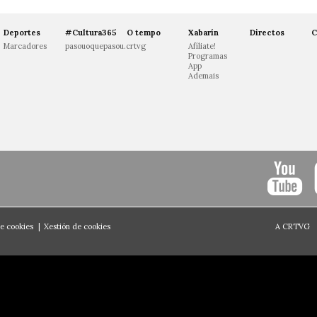
Deportes
#Cultura365
O tempo
Xabarín
Directos
C
Marcadores
pasouoquepasou.crtvg
Afíliate!
Programas
App
Ademais
de cookies
|
Xestión de cookies
A CRTVG