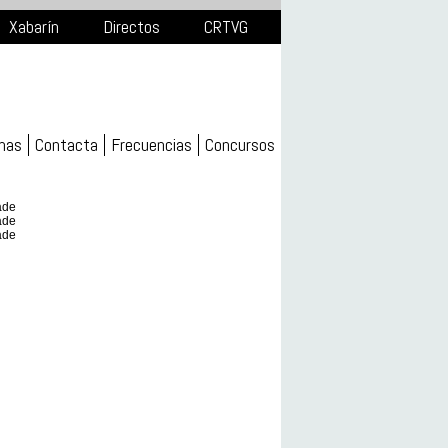
Xabarín
Directos
CRTVG
mas
Contacta
Frecuencias
Concursos
ade
ade
ade