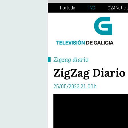
Portada
TVG
G24Notici
Zigzag diario
ZigZag Diario
25/05/2023 21:00 h