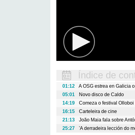
Índice de con
01:12
A OSG estrea en Galicia
05:01
Novo disco de Caldo
14:19
Comeza o festival Olloboi
16:15
Carteleira de cine
21:13
João Maia fala sobre Antó
25:27
'A derradeira lección do 