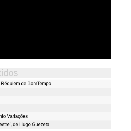
tidos
 o Réquiem de BomTempo
nio Variações
mestre', de Hugo Guezeta