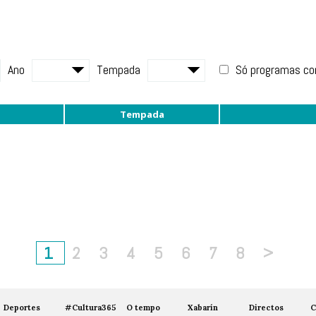
Ano
Tempada
Só programas c
Tempada
1
2
3
4
5
6
7
8
>
Deportes
#Cultura365
O tempo
Xabarín
Directos
C