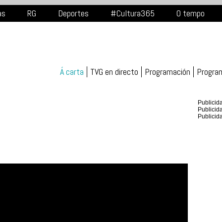
as
RG
Deportes
#Cultura365
O tempo
Á carta
TVG en directo
Programación
Progra
Publicid
Publicid
Publicid