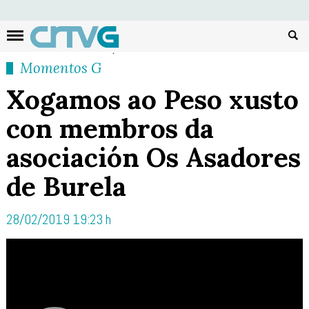
Busc
Momentos G
Xogamos ao Peso xusto
con membros da
asociación Os Asadores
de Burela
28/02/2019 19:23 h