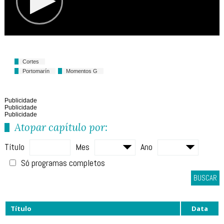
Cortes
Portomarín
Momentos G
Publicidade
Publicidade
Publicidade
Atopar capítulo por:
Título
Mes
Ano
Só programas completos
BUSCAR
Título
Data