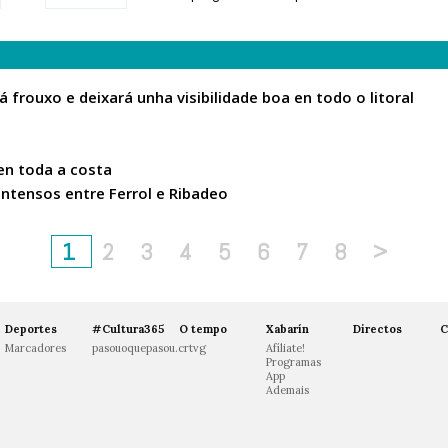
frouxo e deixará unha visibilidade boa en todo o litoral
en toda a costa
ntensos entre Ferrol e Ribadeo
1
2
3
4
5
6
7
8
>
Deportes
#Cultura365
O tempo
Xabarín
Directos
C
Marcadores
pasouoquepasou.crtvg
Afíliate!
Programas
App
Ademais