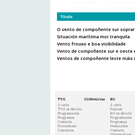
Título
O vento de compoñente sur soprará 
Situación marítima moi tranquila
Vento frouxo e boa visibilidade
Vento de compoñente sur e oeste 
Ventos de compoñente leste máis i
TVG
G24Noticias
RG
Á carta
Á carta
TVG en directo
Podcast
Programación
RG en directo
Programas
Programación
Contacta
Programas
Frecuencias
Destacados
Concursos
Contacta
Vídeopodcast