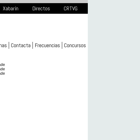
Xabarín
Directos
CRTVG
mas
Contacta
Frecuencias
Concursos
ade
ade
ade