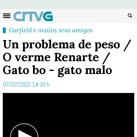
Busc
Garfield e mailos seus amigos
Un problema de peso /
O verme Renarte /
Gato bo - gato malo
07/07/2022 14:30 h