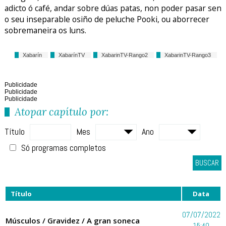
adicto ó café, andar sobre dúas patas, non poder pasar sen
o seu inseparable osiño de peluche Pooki, ou aborrecer
sobremaneira os luns.
Xabarín
XabarínTV
XabarinTV-Rango2
XabarinTV-Rango3
Publicidade
Publicidade
Publicidade
Atopar capítulo por:
Título
Mes
Ano
Só programas completos
BUSCAR
Título
Data
07/07/2022
Músculos / Gravidez / A gran soneca
15:40